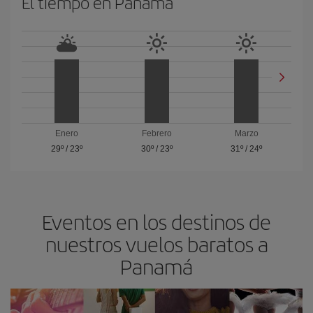
El tiempo en Panam
Enero
Febrero
Marzo
29º
/
23º
30º
/
23º
31º
/
24º
Eventos en los destinos de
nuestros vuelos baratos a
Panam