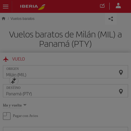
Saltar al contenido principal
Vuelos baratos
Vuelos baratos de Milán (MIL) a
Panamá (PTY)
VUELO
ORIGEN
DESTINO
Seleccione
Ida y vuelta
una
opción
Pagar con Avios