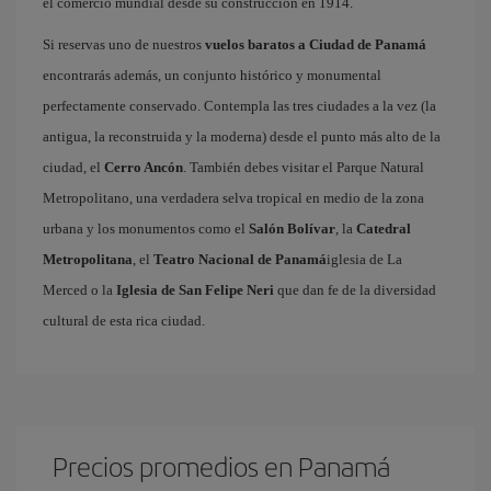
el comercio mundial desde su construcción en 1914.
Si reservas uno de nuestros
vuelos baratos a Ciudad de Panam
encontrarás además, un conjunto histórico y monumental
perfectamente conservado. Contempla las tres ciudades a la vez (la
antigua, la reconstruida y la moderna) desde el punto más alto de la
ciudad, el
Cerro Ancón
. También debes visitar el Parque Natural
Metropolitano, una verdadera selva tropical en medio de la zona
urbana y los monumentos como el
Salón Bolívar
, la
Catedral
Metropolitana
, el
Teatro Nacional de Panam
iglesia de La
Merced o la
Iglesia de San Felipe Neri
que dan fe de la diversidad
cultural de esta rica ciudad.
Precios promedios en Panam