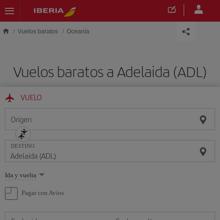
Saltar al contenido principal
Vuelos baratos
Oceanía
Vuelos baratos a Adelaida (ADL)
VUELO
Origen
DESTINO
Seleccione
Ida y vuelta
una
opción
Pagar con Avios