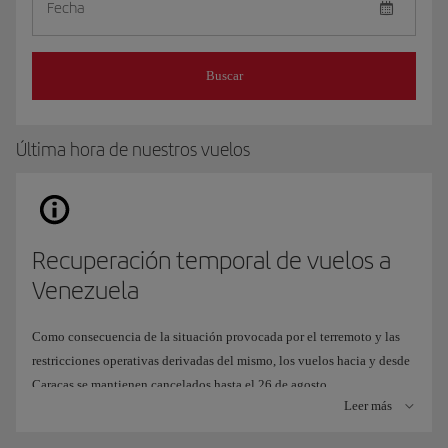
Fecha
Buscar
Última hora de nuestros vuelos
Recuperación temporal de vuelos a
Venezuela
Como consecuencia de la situación provocada por el terremoto y las
restricciones operativas derivadas del mismo, los vuelos hacia y desde
Caracas se mantienen cancelados hasta el 26 de agosto.
Leer más
Para seguir ofreciéndote una alternativa de viaje, hemos adaptado
nuestra operación de forma temporal para volar al
Aeropuerto