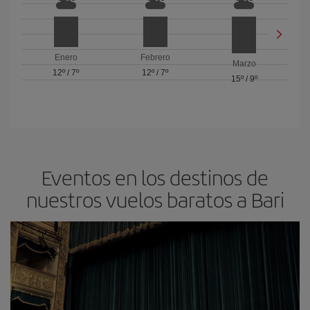
Enero
Febrero
Marzo
12º
/
7º
12º
/
7º
15º
/
9º
Eventos en los destinos de
nuestros vuelos baratos a Bari