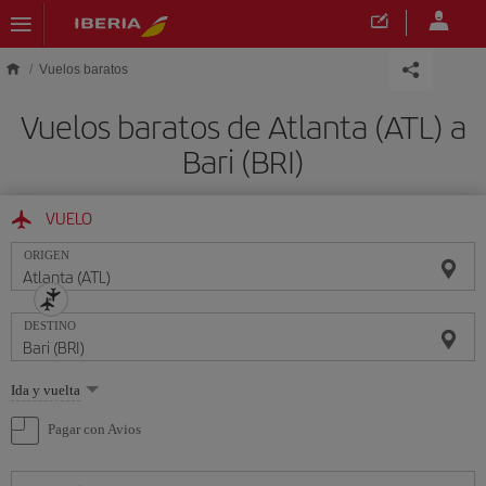
Saltar al contenido principal
Vuelos baratos
Vuelos baratos de Atlanta (ATL) a
Bari (BRI)
VUELO
ORIGEN
DESTINO
Seleccione
Ida y vuelta
una
opción
Pagar con Avios