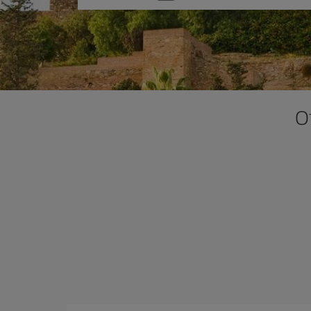
una
opción
O