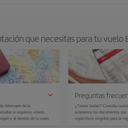
os baratos. Las claves para encontrar los mejores precios son
anticiparte y 
drán. Además, si buscas los vuelos con las fechas y los horarios del viaje un
tación que necesitas para tu vuelo
Preguntas frecue
da informarte de la
¿Tienes dudas? Consulta nues
sultar si requieres visado,
aclaramos los documentos que ne
rigen y el destino de tu vuelo.
específicos exigidos para la mi