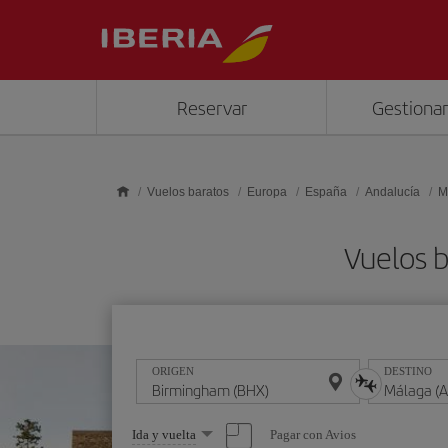
Saltar al contenido principal
Reservar
Gestionar
Vuelos baratos
Europa
España
Andalucía
M
Vuelos 
ORIGEN
DESTINO
Seleccione
Pagar con Avios
Ida y vuelta