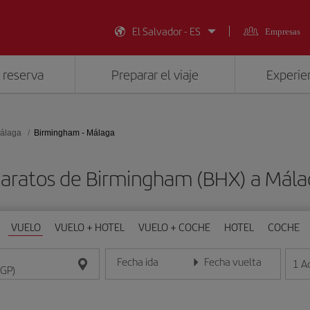
El Salvador - ES
Empresas
 reserva
Preparar el viaje
Experien
álaga
Birmingham - Málaga
baratos de Birmingham (BHX) a Mála
VUELO
VUELO + HOTEL
VUELO + COCHE
HOTEL
COCHE
Fecha ida
Fecha vuelta
1
A
Introduce la fecha en formato día/mes/año
Introduce la fecha en format