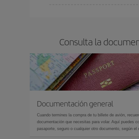
Cualquier día de la semana puedes encontrar vuel
reserves tus billetes de avión más baratos te sal
barato.
Consulta la documen
Documentación general
Cuando termines la compra de tu billete de avión, recuer
documentación que necesitas para volar. Aquí puedes con
pasaporte, seguro o cualquier otro documento, según el o