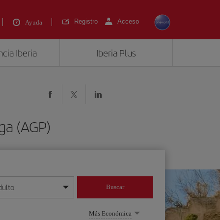
Registro
Acceso
Ayuda
cia Iberia
Iberia Plus
ga (AGP)
dulto
Buscar
o día/mes/año
Más Económica