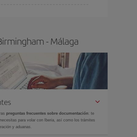
ser flexible.
Lo normal es que
cuanto antes
 poco abiertos, podrás
elegir el precio más
 Birmingham - Málaga
ntes
tras
preguntas frecuentes sobre documentación
: te
cesitas para volar con Iberia, así como los trámites
gración y aduanas.