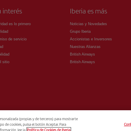
 interés
Iberia es más
idad es lo primero
Noticias y Novedades
lidad
Grupo Iberia
iso de servicio
Accionistas e Inversores
ad
Nuestras Alianzas
ilidad
British Airways
 sitio
British Airways
rsonalizada (propias y de terceros) para mostrarte
po de cookies, pulsa el botón Aceptar. Para
Conf
formación, lee la
Política de Cookies de Iberia.