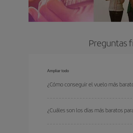
Preguntas f
Ampliar todo
¿Cómo conseguir el vuelo más barato
Podrás ahorrar en tu billete de avión y conseguir
vuelta. Además, si no tienes decidido un destino c
¿Cuáles son los días más baratos para
Para saber qué días te saldrá más económico vol