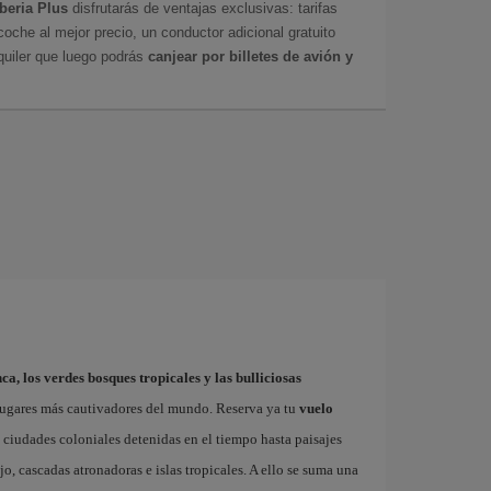
Iberia Plus
disfrutarás de ventajas exclusivas: tarifas
coche al mejor precio, un conductor adicional gratuito
uiler que luego podrás
canjear por billetes de avión y
ca, los verdes bosques tropicales y las bulliciosas
lugares más cautivadores del mundo. Reserva ya tu
vuelo
 ciudades coloniales detenidas en el tiempo hasta paisajes
o, cascadas atronadoras e islas tropicales. A ello se suma una