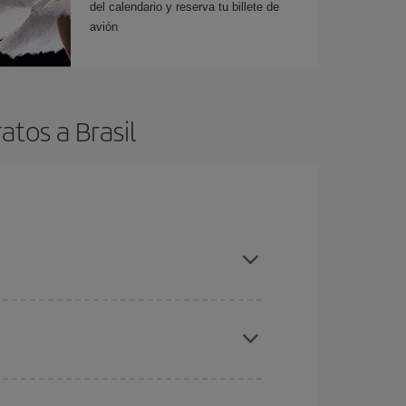
del calendario y reserva tu billete de
avión
tos a Brasil
es ser flexible con las fechas y horarios de ida y
cuentras el vuelo más barato.
ratos
. Dinos desde dónde vuelas, a dónde