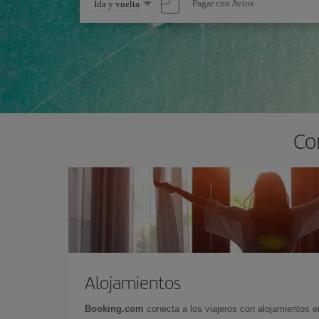
Seleccione
Pagar con Avios
Ida y vuelta
una
opción
Co
Alojamientos
Booking.com
conecta a los viajeros con alojamientos 