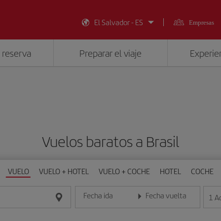
El Salvador - ES
Empresas
 reserva
Preparar el viaje
Experien
Vuelos baratos a Brasil
VUELO
VUELO + HOTEL
VUELO + COCHE
HOTEL
COCHE
Fecha ida
Fecha vuelta
1
A
Introduce la fecha en formato día/mes/año
Introduce la fecha en format