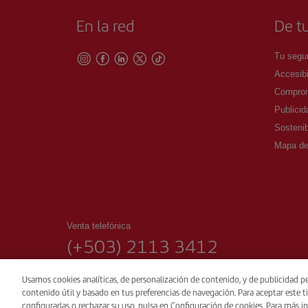
En la red
De tu
Tu segur
Accesibi
Comprom
Publicid
Sostenib
Mapa del
Venta telefónica
(+503) 2113 3412
00:00 - 24:00 Lunes a domingo.
Usamos cookies analíticas, de personalización de contenido, y de publicidad pe
contenido útil y basado en tus preferencias de navegación. Para aceptar este ti
© Iberia 2026
configurarlas o rechazar su uso, pulsa en Configuración de cookies. Para más in