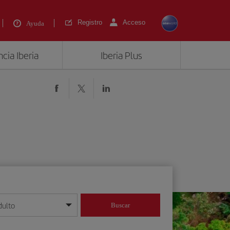
Registro
Acceso
Ayuda
cia Iberia
Iberia Plus
dulto
Buscar
o día/mes/año