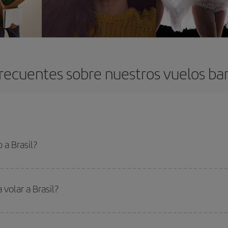
recuentes sobre nuestros vuelos bara
 a Brasil?
 el vuelo más barato si evitas temporadas altas, compras con antelación y pued
oncreto para tu viaje, mira nuestras ofertas y déjate inspirar: seguro que en
 volar a Brasil?
ar, solo tienes que empezar una consulta en nuestro
buscador de vuelos ba