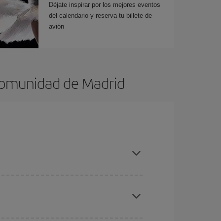
Déjate inspirar por los mejores eventos
del calendario y reserva tu billete de
avión
 Comunidad de Madrid
es ser flexible con las fechas y horarios de ida y
cuentras el vuelo más barato.