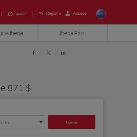
Registro
Acceso
Ayuda
cia Iberia
Iberia Plus
de 871 $
dulto
Buscar
o día/mes/año