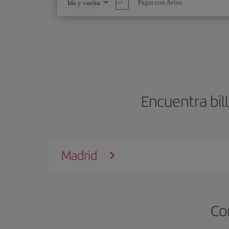
Seleccione
Pagar con Avios
Ida y vuelta
una
opción
Encuentra bil
Madrid
Co