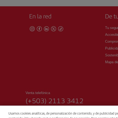
En la red
De tu
Tu segur
Accesibi
Comprom
Publicid
Sostenib
Mapa del
Venta telefónica
(+503) 2113 3412
00:00 - 24:00 Lunes a domingo.
Usamos cookies analíticas, de personalización de contenido, y de publicidad pe