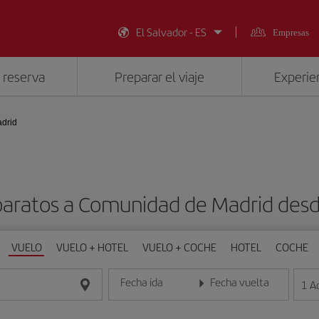
El Salvador - ES
Empresas
 reserva
Preparar el viaje
Experien
drid
baratos a Comunidad de Madrid des
VUELO
VUELO + HOTEL
VUELO + COCHE
HOTEL
COCHE
Fecha ida
Fecha vuelta
1
A
Introduce la fecha en formato día/mes/año
Introduce la fecha en format