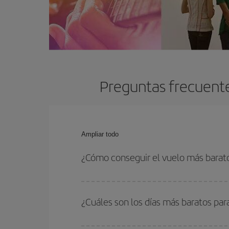
Preguntas frecuente
Ampliar todo
¿Cómo conseguir el vuelo más barat
Podrás ahorrar en tu billete de avión y conseguir
vuelta. Además, si no tienes decidido un destino c
¿Cuáles son los días más baratos pa