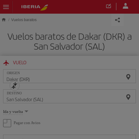
Saltar al contenido principal
Vuelos baratos
Vuelos baratos de Dakar (DKR) a
San Salvador (SAL)
VUELO
ORIGEN
DESTINO
Seleccione
Ida y vuelta
una
opción
Pagar con Avios