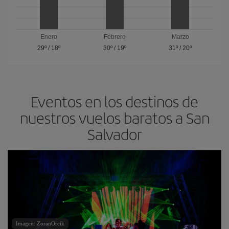
Enero
Febrero
Marzo
29º
/
18º
30º
/
19º
31º
/
20º
Eventos en los destinos de
nuestros vuelos baratos a San
Salvador
Imagen: ZoranOrcik