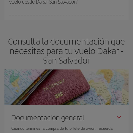
vuelo desde Dakar-San Salvador?
y de que las tarifas más baratas (turista) estén disponibles o se
vayan agotando. Por eso, comprar con antelación es
fundamental
para conseguir
vuelos baratos a Dakar-San
En Iberia, tenemos distintas tarifas para garantizarte el mejor
Salvador-dest
.
precio según tus necesidades de viaje. La tarifa básica, te
asegura el vuelo más barato.
Consulta la documentación que
necesitas para tu vuelo Dakar -
San Salvador
Documentación general
Cuando termines la compra de tu billete de avión, recuerda