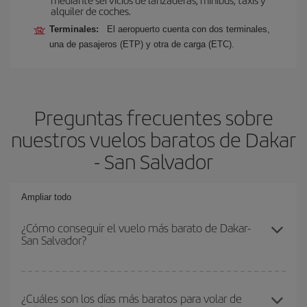
alquiler de coches.
Terminales:
El aeropuerto cuenta con dos terminales,
una de pasajeros (ETP) y otra de carga (ETC).
Preguntas frecuentes sobre
nuestros vuelos baratos de Dakar
- San Salvador
Ampliar todo
¿Cómo conseguir el vuelo más barato de Dakar-
San Salvador?
Podrás ahorrar en tu billete de avión de Dakar-San Salvador-dest
y conseguir el vuelo más barato si evitas temporadas altas,
¿Cuáles son los días más baratos para volar de