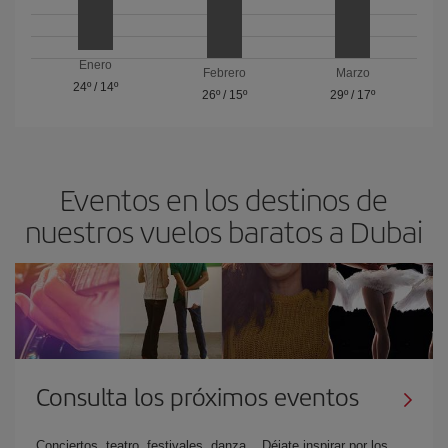
Enero
Febrero
Marzo
24º
/
14º
26º
/
15º
29º
/
17º
Eventos en los destinos de
nuestros vuelos baratos a Dubai
Consulta los próximos eventos
Conciertos, teatro, festivales, danza... Déjate inspirar por los