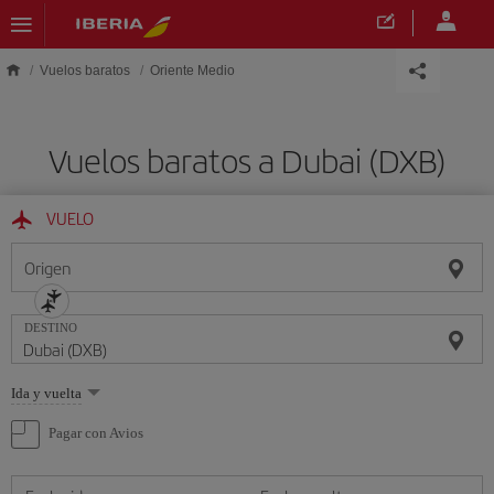
Saltar al contenido principal
Vuelos baratos
Oriente Medio
Vuelos baratos a Dubai (DXB)
VUELO
Origen
DESTINO
Seleccione
Ida y vuelta
una
opción
Pagar con Avios