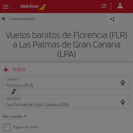
Saltar al contenido principal
Vuelos baratos
Vuelos baratos de Florencia (FLR)
a Las Palmas de Gran Canaria
(LPA)
VUELO
ORIGEN
DESTINO
Seleccione
Ida y vuelta
una
opción
Pagar con Avios