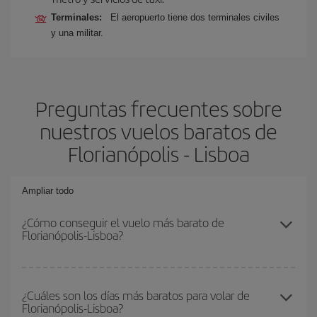
Terminales:
El aeropuerto tiene dos terminales civiles
y una militar.
Preguntas frecuentes sobre
nuestros vuelos baratos de
Florianópolis - Lisboa
Ampliar todo
¿Cómo conseguir el vuelo más barato de
Florianópolis-Lisboa?
Podrás ahorrar en tu billete de avión de Florianópolis-Lisboa-dest y
conseguir el vuelo más barato si evitas temporadas altas,
¿Cuáles son los días más baratos para volar de
Florianópolis-Lisboa?
compras con antelación y puedes ser flexible con las fechas y