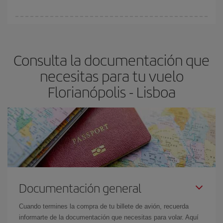
vayan agotando. Por eso, comprar con antelación es
fundamental
para conseguir
vuelos baratos a Florianópolis-
En Iberia, tenemos distintas tarifas para garantizarte el mejor
Lisboa-dest
.
precio según tus necesidades de viaje. La tarifa básica, te
asegura el vuelo más barato.
Consulta la documentación que
necesitas para tu vuelo
Florianópolis - Lisboa
Documentación general
Cuando termines la compra de tu billete de avión, recuerda
informarte de la documentación que necesitas para volar. Aquí