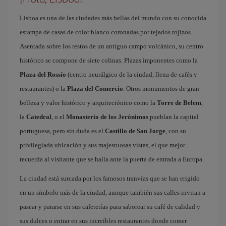
Lisboa es una de las ciudades más bellas del mundo con su conocida
estampa de casas de color blanco coronadas por tejados rojizos.
Asentada sobre los restos de un antiguo campo volcánico, su centro
histórico se compone de siete colinas. Plazas imponentes como la
Plaza del Rossío
(centro neurálgico de la ciudad, llena de cafés y
restaurantes) o la
Plaza del Comercio
. Otros monumentos de gran
belleza y valor histórico y arquitectónico como la
Torre de Belem
,
la
Catedral
, o el
Monasterio de los Jerónimos
pueblan la capital
portuguesa, pero sin duda es el
Castillo de San Jorge
, con su
privilegiada ubicación y sus majestuosas vistas, el que mejor
recuerda al visitante que se halla ante la puerta de entrada a Europa.
La ciudad está surcada por los famosos tranvías que se han erigido
en un símbolo más de la ciudad, aunque también sus calles invitan a
pasear y pararse en sus cafeterías para saborear su café de calidad y
sus dulces o entrar en sus increíbles restaurantes donde comer