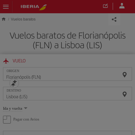
Saltar al contenido principal
Vuelos baratos
Vuelos baratos de Florianópolis
(FLN) a Lisboa (LIS)
VUELO
ORIGEN
DESTINO
Seleccione
Ida y vuelta
una
opción
Pagar con Avios