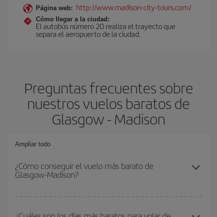
http://www.madison-city-tours.com/
Página web:
Cómo llegar a la ciudad:
El autobús número 20 realiza el trayecto que
separa el aeropuerto de la ciudad.
Preguntas frecuentes sobre
nuestros vuelos baratos de
Glasgow - Madison
Ampliar todo
¿Cómo conseguir el vuelo más barato de
Glasgow-Madison?
Podrás ahorrar en tu billete de avión de Glasgow-Madison-dest y
conseguir el vuelo más barato si evitas temporadas altas,
¿Cuáles son los días más baratos para volar de