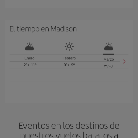
El tiempo en Madison
Enero
Febrero
Marzo
-2º
/
-11º
0º
/
-9º
7º
/
-3º
Eventos en los destinos de
nuestros vuelos baratos a