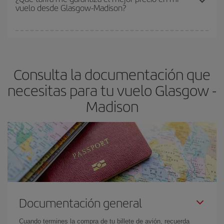
vuelo desde Glasgow-Madison?
y de que las tarifas más baratas (turista) estén disponibles o se
vayan agotando. Por eso, comprar con antelación es
fundamental
para conseguir
vuelos baratos a Glasgow-
En Iberia, tenemos distintas tarifas para garantizarte el mejor
Madison-dest
.
precio según tus necesidades de viaje. La tarifa básica, te
asegura el vuelo más barato.
Consulta la documentación que
necesitas para tu vuelo Glasgow -
Madison
Documentación general
Cuando termines la compra de tu billete de avión, recuerda