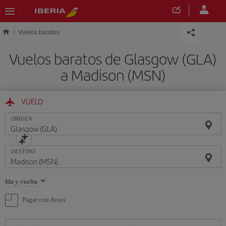
Saltar al contenido principal
Vuelos baratos
Vuelos baratos de Glasgow (GLA)
a Madison (MSN)
VUELO
ORIGEN
DESTINO
Seleccione
Ida y vuelta
una
opción
Pagar con Avios