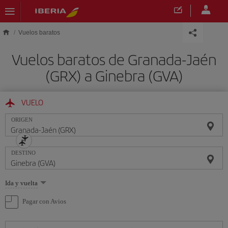
Saltar al contenido principal
Vuelos baratos
Vuelos baratos de Granada-Jaén
(GRX) a Ginebra (GVA)
VUELO
ORIGEN
DESTINO
Seleccione
Ida y vuelta
una
opción
Pagar con Avios