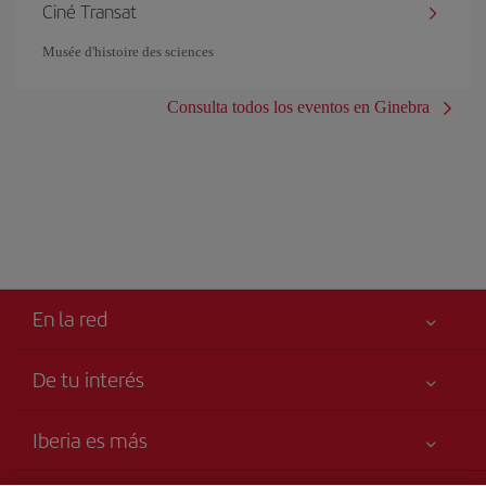
Ciné Transat
Musée d'histoire des sciences
Consulta todos los eventos en Ginebra
En la red
De tu interés
Tu seguridad es lo primero
Iberia es más
Accesibilidad
Noticias y Novedades