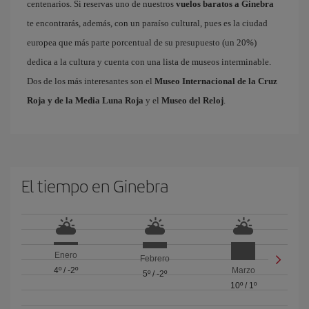
centenarios. Si reservas uno de nuestros
vuelos baratos a Ginebra
te encontrarás, además, con un paraíso cultural, pues es la ciudad
europea que más parte porcentual de su presupuesto (un 20%)
dedica a la cultura y cuenta con una lista de museos interminable.
Dos de los más interesantes son el
Museo Internacional de la Cruz
Roja y de la Media Luna Roja
y el
Museo del Reloj
.
El tiempo en Ginebra
Enero
Febrero
4º
/
-2º
Marzo
5º
/
-2º
10º
/
1º