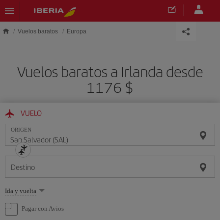
Saltar al contenido principal
Vuelos baratos
Europa
Vuelos baratos a Irlanda desde
1176 $
VUELO
ORIGEN
Destino
Seleccione
Ida y vuelta
una
opción
Pagar con Avios