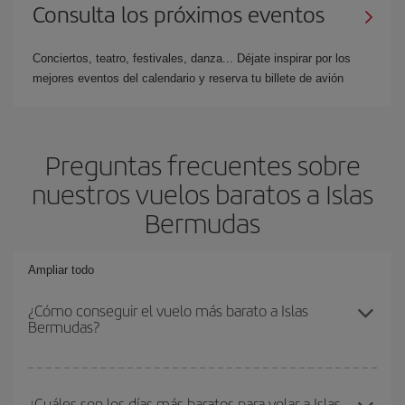
Consulta los próximos eventos
Conciertos, teatro, festivales, danza... Déjate inspirar por los
mejores eventos del calendario y reserva tu billete de avión
Preguntas frecuentes sobre
nuestros vuelos baratos a Islas
Bermudas
Ampliar todo
¿Cómo conseguir el vuelo más barato a Islas
Bermudas?
Podrás ahorrar en tu billete de avión y conseguir el vuelo más
barato si evitas temporadas altas, compras con antelación y
¿Cuáles son los días más baratos para volar a Islas