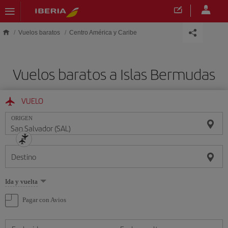
Saltar al contenido principal
Vuelos baratos
Centro América y Caribe
Vuelos baratos a Islas Bermudas
VUELO
ORIGEN
Destino
Seleccione
Ida y vuelta
una
opción
Pagar con Avios