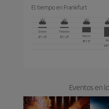
El tiempo en Frankfurt
Enero
Febrero
Marzo
3º
/
-2º
5º
/
-2º
Ab
9º
/
1º
14º
Eventos en lo