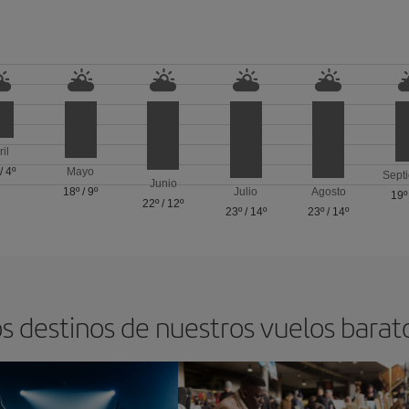
ril
/
4º
Mayo
Sept
Junio
18º
/
9º
Julio
Agosto
19º
22º
/
12º
23º
/
14º
23º
/
14º
s destinos de nuestros vuelos barat