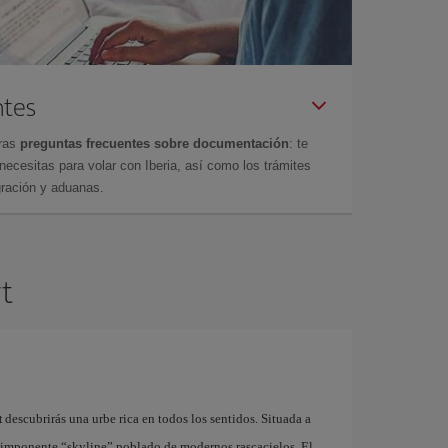
ntes
tras
preguntas frecuentes sobre documentación
: te
cesitas para volar con Iberia, así como los trámites
gración y aduanas.
rt
t
descubrirás una urbe rica en todos los sentidos. Situada a
su imponente “skyline” poblado de modernos rascacielos. El