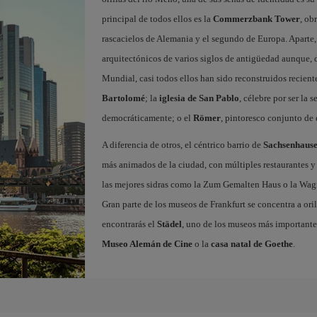
principal de todos ellos es la
Commerzbank Tower
, ob
rascacielos de Alemania y el segundo de Europa. Aparte,
arquitectónicos de varios siglos de antigüedad aunque,
Mundial, casi todos ellos han sido reconstruidos recient
Bartolomé
; la
iglesia de San Pablo
, célebre por ser la
democráticamente; o el
Römer
, pintoresco conjunto de 
A diferencia de otros, el céntrico barrio de
Sachsenhaus
más animados de la ciudad, con múltiples restaurantes y
las mejores sidras como la Zum Gemalten Haus o la Wagner
Gran parte de los museos de Frankfurt se concentra a oril
encontrarás el
Städel
, uno de los museos más importante
Museo Alemán de Cine
o la
casa natal de Goethe
.