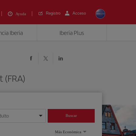
Registro
Acceso
Ayuda
cia Iberia
Iberia Plus
t (FRA)
dulto
Buscar
o día/mes/año
Más Económica