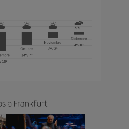
Diciembre
Noviembre
4º
/
0º
Octubre
8º
/
3º
iembre
14º
/
7º
/
10º
os a Frankfurt