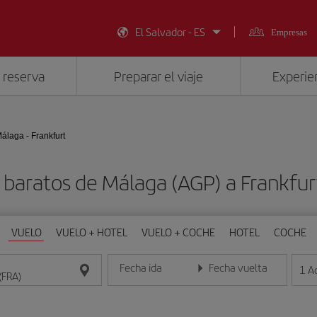
El Salvador - ES
Empresas
 reserva
Preparar el viaje
Experien
álaga - Frankfurt
 baratos de Málaga (AGP) a Frankfur
VUELO
VUELO + HOTEL
VUELO + COCHE
HOTEL
COCHE
Fecha ida
Fecha vuelta
1
A
Introduce la fecha en formato día/mes/año
Introduce la fecha en format