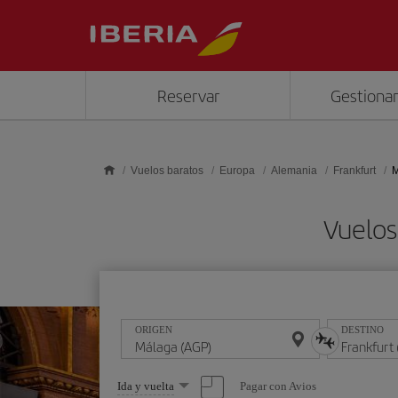
Saltar al contenido principal
Reservar
Gestionar
Vuelos baratos
Europa
Alemania
Frankfurt
M
Vuelos
ORIGEN
DESTINO
Seleccione
Pagar con Avios
Ida y vuelta