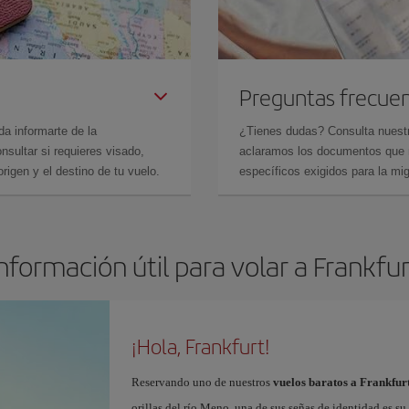
Preguntas frecue
da informarte de la
¿Tienes dudas? Consulta nues
sultar si requieres visado,
aclaramos los documentos que ne
rigen y el destino de tu vuelo.
específicos exigidos para la mi
nformación útil para volar a Frankfu
¡Hola, Frankfurt!
Reservando uno de nuestros
vuelos baratos a Frankfur
orillas del río Meno, una de sus señas de identidad es 