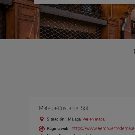
una
opción
Málaga-Costa del Sol
Situación:
Málaga
Ver en mapa
https://www.aeropuertodemalag
Página web: