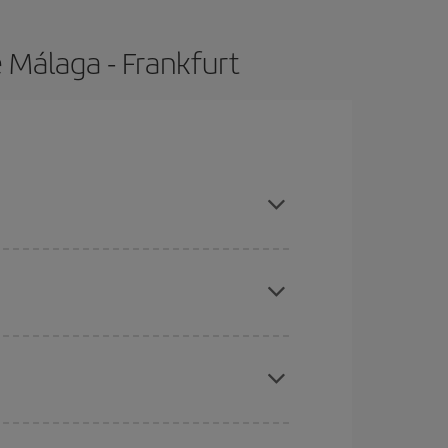
 Málaga - Frankfurt
pras con antelación y puedes ser flexible con las
ratos
. Dinos desde dónde vuelas, a dónde
ra días cercanos
, tanto de ida como de vuelta,
gunos
horarios
puede que te hagan ahorrar aún
eral las Navidades, la Semana Santa y los