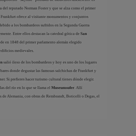
ra del reputado Norman Foster y que se alza como el primer
 Frankfurt ofrece al visitante monumentos y conjuntos
 debido a los bombardeos sufridos en la Segunda Guerra
emente. Entre ellos destacan la catedral gótica de
San
 sede en 1848 del primer parlamento alemán elegido
edificios medievales.
en
salió ileso de los bombardeos y hoy es uno de los lugares
 bares donde degustar las famosas salchichas de Frankfurt y
. Si prefieres hacer turismo cultural tienes dónde elegir.
las del río en lo que se llama el
Museumsufer
. Allí
s de Alemania, con obras de Rembrandt, Boticelli o Degas, el