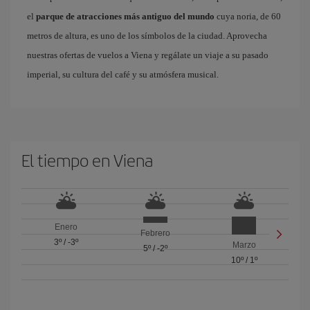
el
parque de atracciones más antiguo del mundo
cuya noria, de 60
metros de altura, es uno de los símbolos de la ciudad. Aprovecha
nuestras ofertas de vuelos a Viena y regálate un viaje a su pasado
imperial, su cultura del café y su atmósfera musical.
El tiempo en Viena
Enero
Febrero
3º
/
-3º
Marzo
5º
/
-2º
10º
/
1º