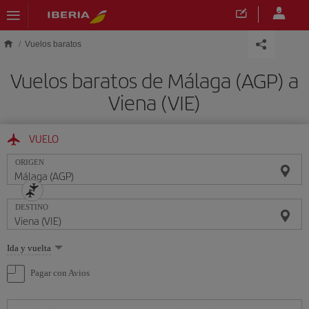
Saltar al contenido principal
Vuelos baratos
Vuelos baratos de Málaga (AGP) a
Viena (VIE)
VUELO
ORIGEN
DESTINO
Seleccione
Ida y vuelta
una
opción
Pagar con Avios