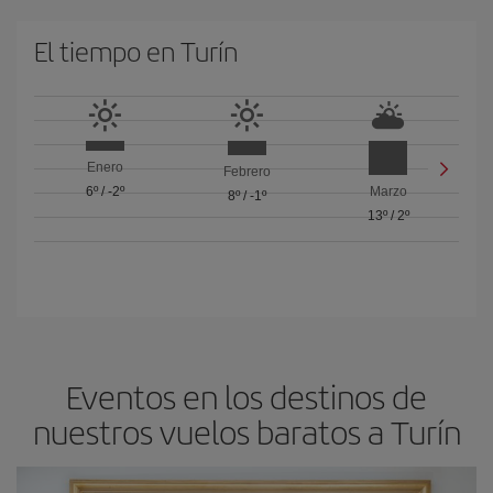
El tiempo en Turín
Enero
Febrero
6º
/
-2º
Marzo
8º
/
-1º
13º
/
2º
Eventos en los destinos de
nuestros vuelos baratos a Turín