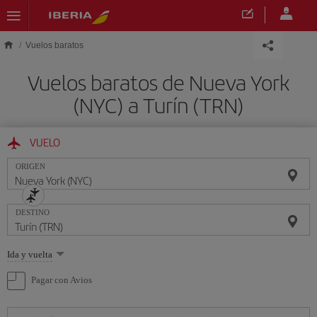
Saltar al contenido principal
Vuelos baratos
Vuelos baratos de Nueva York
(NYC) a Turín (TRN)
VUELO
ORIGEN
DESTINO
Seleccione
Ida y vuelta
una
opción
Pagar con Avios