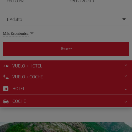
Fecha ida
Fecha vuelta
1
Adulto
Mis fechas son flexibles
Mis fechas son flexibles
Más Económica
1
+
Adulto
agosto
agosto
2026
2026
Más de 11 años
Buscar
Lunes
Lunes
Martes
Martes
Miércoles
Miércoles
Jueves
Jueves
Viernes
Viernes
Sábado
Sábado
Domingo
Domingo
L
L
M
M
X
X
J
J
V
V
S
S
D
D
0
+
Niño
De 2 a 11 años
VUELO + HOTEL
1
1
2
2
3
3
4
4
5
5
6
6
7
7
8
8
9
9
VUELO + COCHE
0
+
Bebé
10
10
11
11
12
12
13
13
14
14
15
15
16
16
Menos de 2 años
HOTEL
17
17
18
18
19
19
20
20
21
21
22
22
23
23
24
24
25
25
26
26
27
27
28
28
29
29
30
30
COCHE
31
31