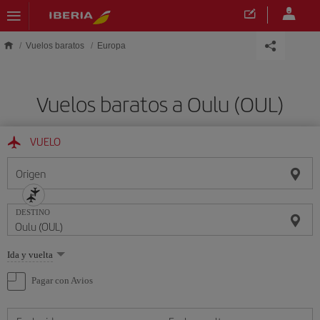
Saltar al contenido principal
Vuelos baratos
Europa
Vuelos baratos a Oulu (OUL)
VUELO
Origen
DESTINO
Seleccione
Ida y vuelta
una
opción
Pagar con Avios