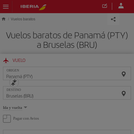
Saltar al contenido principal
Vuelos baratos
Vuelos baratos de Panamá (PTY)
a Bruselas (BRU)
VUELO
ORIGEN
DESTINO
Seleccione
Ida y vuelta
una
opción
Pagar con Avios