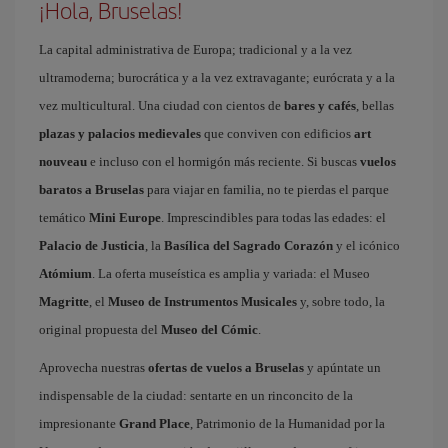
¡Hola, Bruselas!
La capital administrativa de Europa; tradicional y a la vez
ultramoderna; burocrática y a la vez extravagante; eurócrata y a la
vez multicultural. Una ciudad con cientos de
bares y cafés
, bellas
plazas y palacios medievales
que conviven con edificios
art
nouveau
e incluso con el hormigón más reciente. Si buscas
vuelos
baratos a Bruselas
para viajar en familia, no te pierdas el parque
temático
Mini Europe
. Imprescindibles para todas las edades: el
Palacio de Justicia
, la
Basílica del Sagrado Corazón
y el icónico
Atómium
. La oferta museística es amplia y variada: el Museo
Magritte
, el
Museo de Instrumentos Musicales
y, sobre todo, la
original propuesta del
Museo del Cómic
.
Aprovecha nuestras
ofertas de vuelos a Bruselas
y apúntate un
indispensable de la ciudad: sentarte en un rinconcito de la
impresionante
Grand Place
, Patrimonio de la Humanidad por la