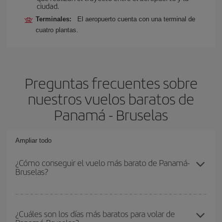
ciudad.
Terminales:
El aeropuerto cuenta con una terminal de
cuatro plantas.
Preguntas frecuentes sobre
nuestros vuelos baratos de
Panamá - Bruselas
Ampliar todo
¿Cómo conseguir el vuelo más barato de Panamá-
Bruselas?
Podrás ahorrar en tu billete de avión de Panamá-Bruselas-dest y
conseguir el vuelo más barato si evitas temporadas altas,
¿Cuáles son los días más baratos para volar de
compras con antelación y puedes ser flexible con las fechas y