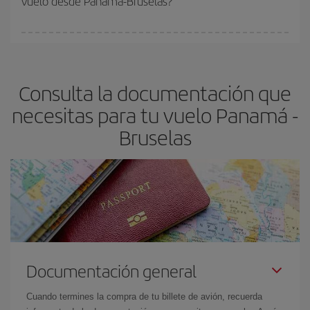
vuelo desde Panamá-Bruselas?
vayan agotando. Por eso, comprar con antelación es
fundamental
para conseguir
vuelos baratos a Panamá-
En Iberia, tenemos distintas tarifas para garantizarte el mejor
Bruselas-dest
.
precio según tus necesidades de viaje. La tarifa básica, te
asegura el vuelo más barato.
Consulta la documentación que
necesitas para tu vuelo Panamá -
Bruselas
Documentación general
Cuando termines la compra de tu billete de avión, recuerda