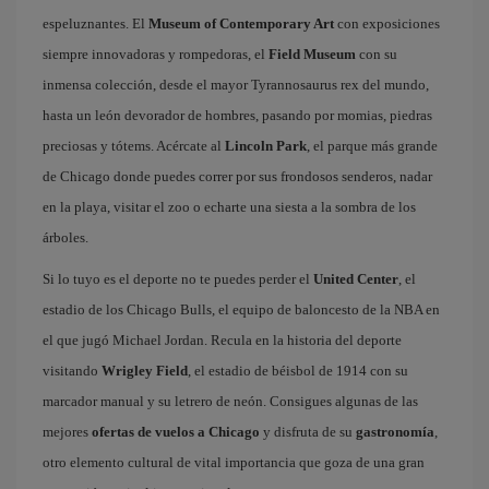
espeluznantes. El
Museum of Contemporary Art
con exposiciones
siempre innovadoras y rompedoras, el
Field Museum
con su
inmensa colección, desde el mayor Tyrannosaurus rex del mundo,
hasta un león devorador de hombres, pasando por momias, piedras
preciosas y tótems. Acércate al
Lincoln Park
, el parque más grande
de Chicago donde puedes correr por sus frondosos senderos, nadar
en la playa, visitar el zoo o echarte una siesta a la sombra de los
árboles.
Si lo tuyo es el deporte no te puedes perder el
United Center
, el
estadio de los Chicago Bulls, el equipo de baloncesto de la NBA en
el que jugó Michael Jordan. Recula en la historia del deporte
visitando
Wrigley Field
, el estadio de béisbol de 1914 con su
marcador manual y su letrero de neón. Consigues algunas de las
mejores
ofertas de vuelos a Chicago
y disfruta de su
gastronomía
,
otro elemento cultural de vital importancia que goza de una gran