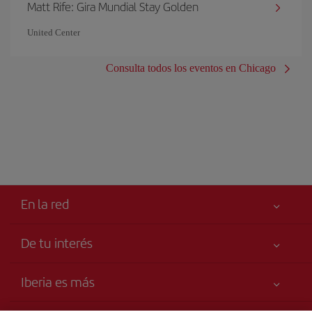
Matt Rife: Gira Mundial Stay Golden
United Center
Consulta todos los eventos en Chicago
En la red
De tu interés
Tu seguridad es lo primero
Iberia es más
Accesibilidad
Noticias y Novedades
Compromiso de servicio