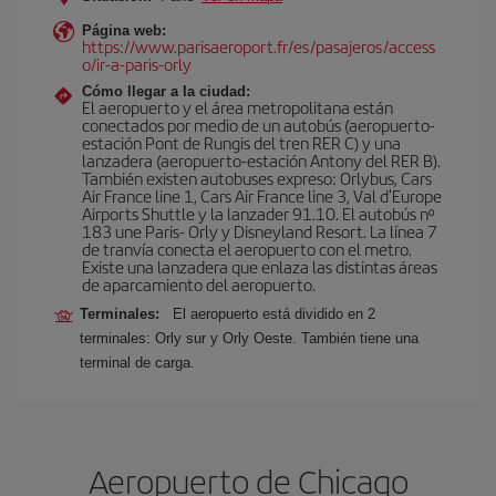
Página web:
https://www.parisaeroport.fr/es/pasajeros/access
o/ir-a-paris-orly
Cómo llegar a la ciudad:
El aeropuerto y el área metropolitana están
conectados por medio de un autobús (aeropuerto-
estación Pont de Rungis del tren RER C) y una
lanzadera (aeropuerto-estación Antony del RER B).
También existen autobuses expreso: Orlybus, Cars
Air France line 1, Cars Air France line 3, Val d'Europe
Airports Shuttle y la lanzader 91.10. El autobús nº
183 une Paris- Orly y Disneyland Resort. La línea 7
de tranvía conecta el aeropuerto con el metro.
Existe una lanzadera que enlaza las distintas áreas
de aparcamiento del aeropuerto.
Terminales:
El aeropuerto está dividido en 2
terminales: Orly sur y Orly Oeste. También tiene una
terminal de carga.
Aeropuerto de Chicago