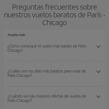
Preguntas frecuentes sobre
nuestros vuelos baratos de París -
Chicago
Ampliar todo
¿Cómo conseguir el vuelo más barato de París-
Chicago?
Podrás ahorrar en tu billete de avión de París-Chicago-dest y
conseguir el vuelo más barato si evitas temporadas altas,
¿Cuáles son los días más baratos para volar de
París-Chicago?
compras con antelación y puedes ser flexible con las fechas y
horarios de ida y vuelta.
Para saber qué días te saldrá más económico volar, solo tienes
que empezar una consulta en nuestro
buscador de vuelos
¿Cuándo son las mejores ofertas de vuelos de
París-Chicago?
baratos
. Dinos desde dónde vuelas, a dónde quieres ir y en qué
fechas habías pensado viajar. Te mostraremos los vuelos más