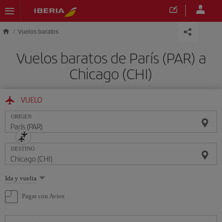
Saltar al contenido principal
Vuelos baratos
Vuelos baratos de París (PAR) a
Chicago (CHI)
VUELO
ORIGEN
DESTINO
Seleccione
Ida y vuelta
una
opción
Pagar con Avios