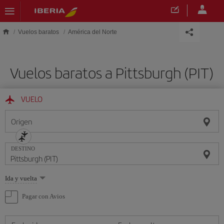
Saltar al contenido principal
Vuelos baratos
América del Norte
Vuelos baratos a Pittsburgh (PIT)
VUELO
Origen
DESTINO
Seleccione
Ida y vuelta
una
opción
Pagar con Avios