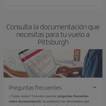
fundamental
para conseguir
vuelos baratos a Pittsburgh.
En Iberia, tenemos distintas tarifas para garantizarte el mejor
precio según tus necesidades de viaje. La tarifa básica, te
asegura el vuelo más barato.
Consulta la documentación que
necesitas para tu vuelo a
Pittsburgh
Preguntas frecuentes
¿Tienes dudas? Consulta nuestras
preguntas frecuentes
sobre documentación
: te aclaramos los documentos que