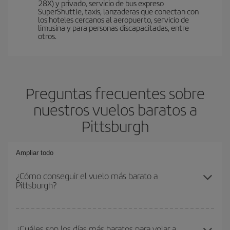
28X) y privado, servicio de bus expreso
SuperShuttle, taxis, lanzaderas que conectan con
los hoteles cercanos al aeropuerto, servicio de
limusina y para personas discapacitadas, entre
otros.
Preguntas frecuentes sobre
nuestros vuelos baratos a
Pittsburgh
Ampliar todo
¿Cómo conseguir el vuelo más barato a
Pittsburgh?
Podrás ahorrar en tu billete de avión y conseguir el vuelo más
barato si evitas temporadas altas, compras con antelación y
¿Cuáles son los días más baratos para volar a