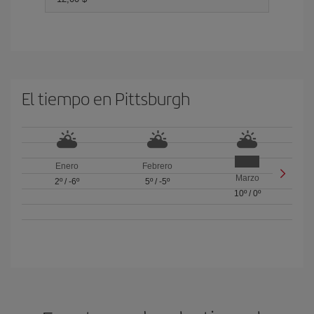
El tiempo en Pittsburgh
Enero
Febrero
Marzo
2º
/
-6º
5º
/
-5º
10º
/
0º