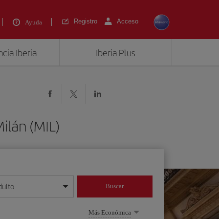
Registro
Acceso
Ayuda
cia Iberia
Iberia Plus
ilán (MIL)
dulto
Buscar
o día/mes/año
Más Económica