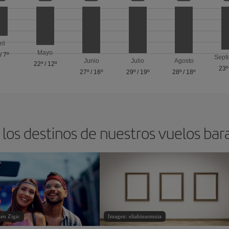
ril
Mayo
/
7º
Sept
Junio
Julio
Agosto
22º
/
12º
23º
27º
/
16º
29º
/
19º
28º
/
18º
los destinos de nuestros vuelos bar
en Zigic
Imagen: eliahinsomnia