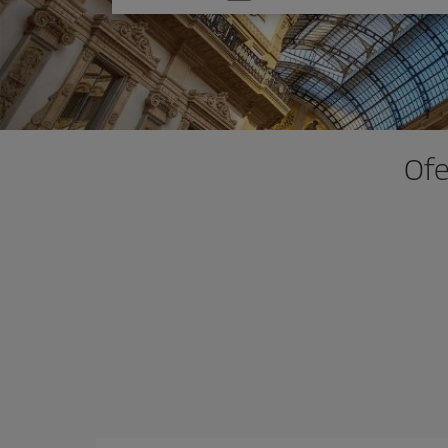
una
opción
Ofe