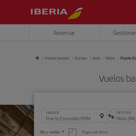
Saltar al contenido principal
Reservar
Gestionar
Vuelos baratos
Europa
Italia
Milán
Puerto E
Vuelos ba
ORIGEN
DESTINO
Seleccione
Pagar con Avios
Ida y vuelta