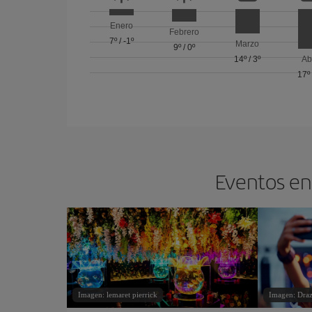
Enero
Febrero
7º
/
-1º
Marzo
9º
/
0º
14º
/
3º
Ab
17º
Eventos en 
Imagen: lemaret pierrick
Imagen: Draz