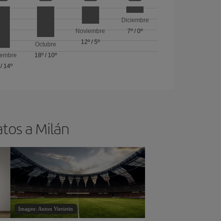
Diciembre
Noviembre
7º
/
0º
12º
/
5º
Octubre
iembre
18º
/
10º
/
14º
atos a Milán
Imagen: Anton Vierietin