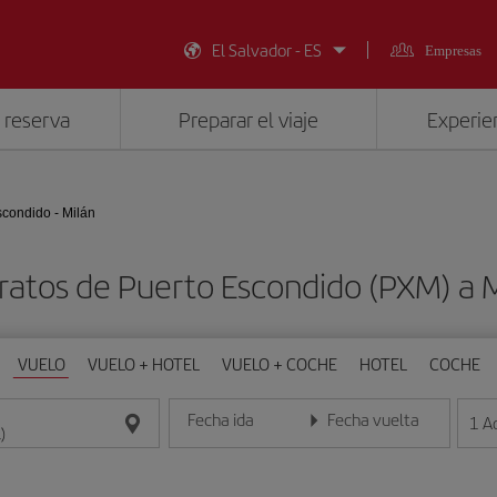
El Salvador - ES
Empresas
 reserva
Preparar el viaje
Experien
scondido - Milán
ratos de Puerto Escondido (PXM) a M
VUELO
VUELO + HOTEL
VUELO + COCHE
HOTEL
COCHE
Fecha ida
Fecha vuelta
1
A
Introduce la fecha en formato día/mes/año
Introduce la fecha en format