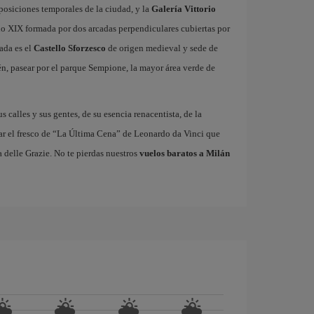
xposiciones temporales de la ciudad, y la
Galería Vittorio
glo XIX formada por dos arcadas perpendiculares cubiertas por
ada es el
Castello Sforzesco
de origen medieval y sede de
n, pasear por el parque Sempione, la mayor área verde de
us calles y sus gentes, de su esencia renacentista, de la
ar el fresco de “La Última Cena” de Leonardo da Vinci que
 delle Grazie. No te pierdas nuestros
vuelos baratos a Milán