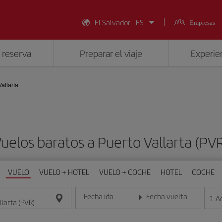
El Salvador - ES
Empresas
 reserva
Preparar el viaje
Experien
allarta
uelos baratos a Puerto Vallarta (PV
VUELO
VUELO + HOTEL
VUELO + COCHE
HOTEL
COCHE
Fecha ida
Fecha vuelta
1
A
Introduce la fecha en formato día/mes/año
Introduce la fecha en format