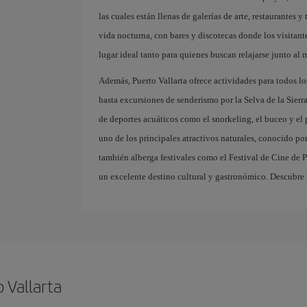
las cuales están llenas de galerías de arte, restaurantes
vida nocturna, con bares y discotecas donde los visitante
lugar ideal tanto para quienes buscan relajarse junto al 
Además, Puerto Vallarta ofrece actividades para todos lo
hasta excursiones de senderismo por la Selva de la Sier
de deportes acuáticos como el snorkeling, el buceo y e
uno de los principales atractivos naturales, conocido po
también alberga festivales como el Festival de Cine de Pu
un excelente destino cultural y gastronómico. Descubre 
 Vallarta