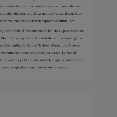
 y tiendas locales. La zona también cuenta con una vibrante
s pueden disfrutar de música en vivo y vistas al mar. Es un
mar como para quienes desean explorar la cultura local.
s gustos, desde el avistamiento de ballenas y paseos en bote,
ra Madre. Los viajeros pueden disfrutar de una amplia gama
l paddleboarding. El Parque Nacional Marino Los Arcos es
r sus formaciones rocosas y su fauna marina. La ciudad
erto Vallarta y el Festival Gourmet, lo que la convierte en
nuevas perspectivas con nuestros vuelos baratos.