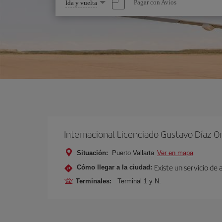
Seleccione
Pagar con Avios
Ida y vuelta
una
opción
Internacional Licenciado Gustavo Díaz O
Situación:
Puerto Vallarta
Ver en mapa
Existe un servicio de
Cómo llegar a la ciudad:
Terminales:
Terminal 1 y N.