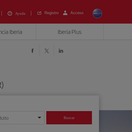
Registro
Acceso
Ayuda
cia Iberia
Iberia Plus
R)
dulto
Buscar
o día/mes/año