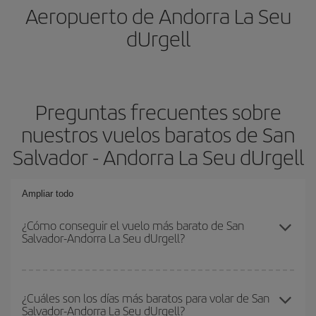
Aeropuerto de Andorra La Seu
dUrgell
Preguntas frecuentes sobre
nuestros vuelos baratos de San
Salvador - Andorra La Seu dUrgell
Ampliar todo
¿Cómo conseguir el vuelo más barato de San
Salvador-Andorra La Seu dUrgell?
Podrás ahorrar en tu billete de avión de San Salvador-Andorra La
Seu dUrgell-dest y conseguir el vuelo más barato si evitas
¿Cuáles son los días más baratos para volar de San
Salvador-Andorra La Seu dUrgell?
temporadas altas, compras con antelación y puedes ser flexible