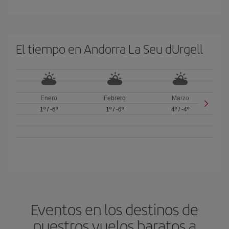
El tiempo en Andorra La Seu dUrgell
Enero
Febrero
Marzo
1º
/
-6º
1º
/
-6º
4º
/
-4º
Eventos en los destinos de
nuestros vuelos baratos a