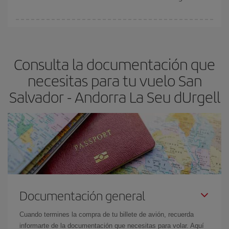
vayan agotando. Por eso, comprar con antelación es
fundamental
para conseguir
vuelos baratos a San Salvador-
En Iberia, tenemos distintas tarifas para garantizarte el mejor
Andorra La Seu dUrgell-dest
.
precio según tus necesidades de viaje. La tarifa básica, te
asegura el vuelo más barato.
Consulta la documentación que
necesitas para tu vuelo San
Salvador - Andorra La Seu dUrgell
Documentación general
Cuando termines la compra de tu billete de avión, recuerda
informarte de la documentación que necesitas para volar. Aquí