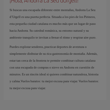
¡Hola, Andorra La Seu dUrgell!
Si buscas una escapada diferente entre montañas, Andorra La Seu
d’Urgell es una puerta perfecta. Situada a los pies de los Pirineos,
esta pequeña ciudad catalana es mucho más que un lugar de paso
hacia Andorra. Su catedral románica, su entorno natural y su
ambiente tranquilo te invitan a frenar el ritmo y respirar aire puro.
Puedes explorar senderos, practicar deportes de aventura o
simplemente disfrutar de su rica gastronomía de montaña. Además,
estar tan cerca de la frontera te permite combinar cultura catalana
con una escapada de compras o nieve en Andorra en cuestión de
minutos. Es un rincón ideal si quieres combinar naturaleza, historia
y calma.Vuelos baratos: tu mejor excusa para viajar. Vuelos baratos:
tu mejor excusa para viajar.