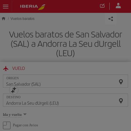
Saltar al contenido principal
Vuelos baratos
Vuelos baratos de San Salvador
(SAL) a Andorra La Seu dUrgell
(LEU)
VUELO
ORIGEN
DESTINO
Seleccione
Ida y vuelta
una
opción
Pagar con Avios