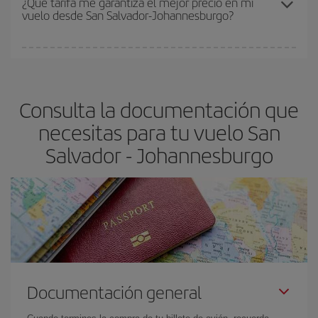
¿Qué tarifa me garantiza el mejor precio en mi
vuelo desde San Salvador-Johannesburgo?
y de que las tarifas más baratas (turista) estén disponibles o se
vayan agotando. Por eso, comprar con antelación es
fundamental
para conseguir
vuelos baratos a San Salvador-
En Iberia, tenemos distintas tarifas para garantizarte el mejor
Johannesburgo-dest
.
precio según tus necesidades de viaje. La tarifa básica, te
asegura el vuelo más barato.
Consulta la documentación que
necesitas para tu vuelo San
Salvador - Johannesburgo
Documentación general