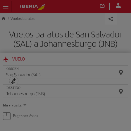
Saltar al contenido principal
Vuelos baratos
Vuelos baratos de San Salvador
(SAL) a Johannesburgo (JNB)
VUELO
ORIGEN
DESTINO
Seleccione
Ida y vuelta
una
opción
Pagar con Avios