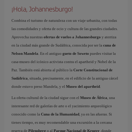
¡Hola, Johannesburgo!
Combina el turismo de naturaleza con un viaje urbanita, con todas
las comodidades y oferta de ocio y cultura de las grandes ciudades.
Aprovecha nuestras
ofertas de vuelos a Johannesburgo
y aterriza
en la ciudad más grande de Sudáfrica, conocida por ser la
cuna de
Nelson Mandela
. En el antiguo
gueto de Soweto
puedes visitar la
casa-museo del icónico activista contra el apartheid y Nobel de la
Paz. También está abierta al público la
Corte Constitucional de
Sudáfrica
, situada, precisamente, en el edificio de la antigua cárcel
donde estuvo preso Mandela, y el
Museo del apartheid
.
La oferta cultural de la ciudad sigue con el
Museo de África
, una
interesante red de galerías de arte o el yacimiento arqueológico
conocido como la
Cuna de la Humanidad
, ya en las afueras. Si
tienes tiempo, es muy recomendable una excursión a la cercana
reserva de
Pilensberg
o al
Parque Nacional de Kruger
, donde