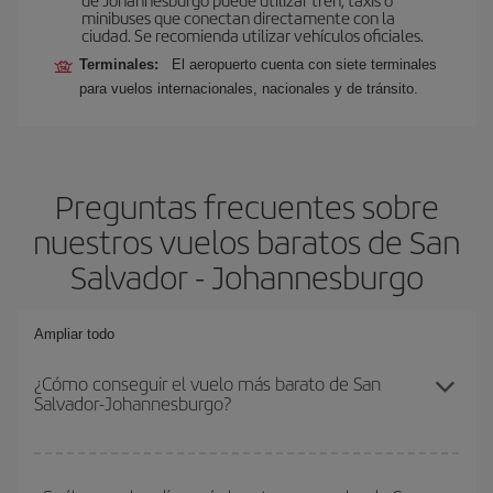
minibuses que conectan directamente con la
ciudad. Se recomienda utilizar vehículos oficiales.
Terminales:
El aeropuerto cuenta con siete terminales
para vuelos internacionales, nacionales y de tránsito.
Preguntas frecuentes sobre
nuestros vuelos baratos de San
Salvador - Johannesburgo
Ampliar todo
¿Cómo conseguir el vuelo más barato de San
Salvador-Johannesburgo?
Podrás ahorrar en tu billete de avión de San Salvador-
Johannesburgo-dest y conseguir el vuelo más barato si evitas