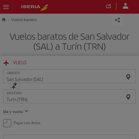
Saltar al contenido principal
Vuelos baratos
Vuelos baratos de San Salvador
(SAL) a Turín (TRN)
VUELO
ORIGEN
DESTINO
Seleccione
Ida y vuelta
una
opción
Pagar con Avios