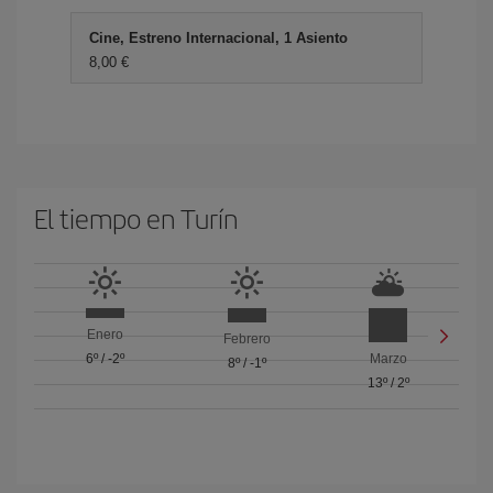
Cine, Estreno Internacional, 1 Asiento
8,00 €
El tiempo en Turín
Enero
Febrero
6º
/
-2º
Marzo
8º
/
-1º
13º
/
2º