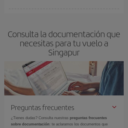
vayan agotando. Por eso, comprar con antelación es
fundamental
para conseguir
vuelos baratos a Singapur.
En Iberia, tenemos distintas tarifas para garantizarte el mejor
precio según tus necesidades de viaje. La tarifa básica, te
asegura el vuelo más barato.
Consulta la documentación que
necesitas para tu vuelo a
Singapur
Preguntas frecuentes
¿Tienes dudas? Consulta nuestras
preguntas frecuentes
sobre documentación
: te aclaramos los documentos que