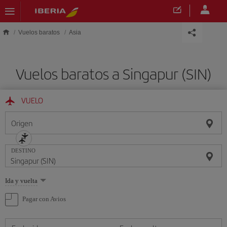
Saltar al contenido principal
Vuelos baratos
Asia
Vuelos baratos a Singapur (SIN)
VUELO
Origen
DESTINO
Seleccione
Ida y vuelta
una
opción
Pagar con Avios