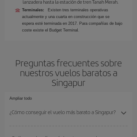
lanzadera hasta la estación de tren Tanah Merah.
Terminales:
Existen tres terminales operativas
actualmente y una cuarta en construcción que se
espera esté terminada en 2017. Para compañías de bajo
coste existe el Budget Terminal.
Preguntas frecuentes sobre
nuestros vuelos baratos a
Singapur
Ampliar todo
¿Cómo conseguir el vuelo más barato a Singapur?
Podrás ahorrar en tu billete de avión y conseguir el vuelo más
barato si evitas temporadas altas, compras con antelación y