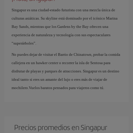
Singapur es una ciudad-estado futurista con una mezcla única de
culturas asiáticas. Su skyline está dominado por el icónico Marina
Bay Sands, mientras que los Gardens by the Bay ofrecen una
experiencia de naturaleza y tecnología con sus espectaculares
“superárboles”.
No puedes dejar de visitar el Barrio de Chinatown, probar la comida
callejera en un hawker center o recorrer la isla de Sentosa para
disfrutar de playas y parques de atracciones. Singapur es un destino
ideal tanto si eres un amante del lujo o eres más de viajar de
mochilero.Vuelos baratos pensados para viajeros como tú.
Precios promedios en Singapur