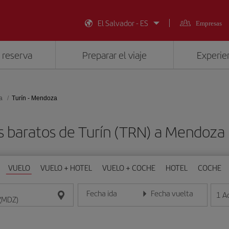
El Salvador - ES
Empresas
 reserva
Preparar el viaje
Experien
a
Turín - Mendoza
s baratos de Turín (TRN) a Mendoza
VUELO
VUELO + HOTEL
VUELO + COCHE
HOTEL
COCHE
Fecha ida
Fecha vuelta
1
A
Introduce la fecha en formato día/mes/año
Introduce la fecha en format