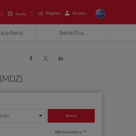
Registro
Acceso
Ayuda
cia Iberia
Iberia Plus
 (MDZ)
dulto
Buscar
o día/mes/año
Más Económica