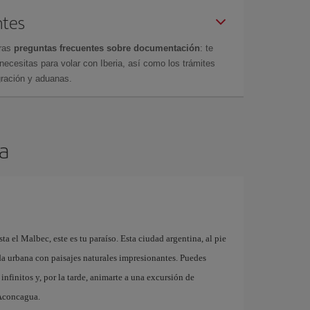
ntes
tras
preguntas frecuentes sobre documentación
: te
cesitas para volar con Iberia, así como los trámites
gración y aduanas.
a
 el Malbec, este es tu paraíso. Esta ciudad argentina, al pie
da urbana con paisajes naturales impresionantes. Puedes
nfinitos y, por la tarde, animarte a una excursión de
 Aconcagua.