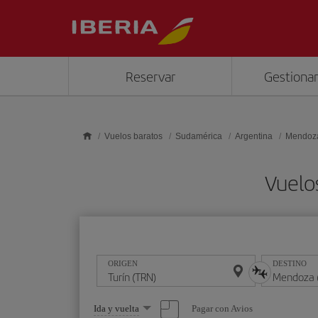
Saltar al contenido principal
Reservar
Gestionar
Vuelos baratos
Sudamérica
Argentina
Mendoz
Vuelo
ORIGEN
DESTINO
Seleccione
Pagar con Avios
Ida y vuelta