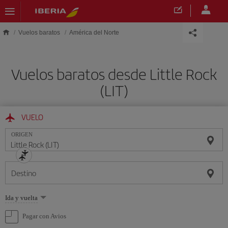
Saltar al contenido principal
Vuelos baratos
América del Norte
Vuelos baratos desde Little Rock
(LIT)
VUELO
ORIGEN
Destino
Seleccione
Ida y vuelta
una
opción
Pagar con Avios