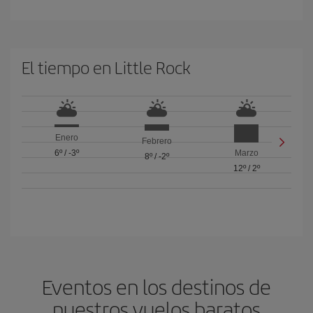
El tiempo en Little Rock
Enero
Febrero
6º
/
-3º
Marzo
8º
/
-2º
12º
/
2º
Eventos en los destinos de
nuestros vuelos baratos