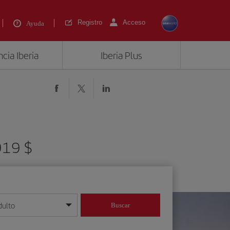
Registro
Acceso
Ayuda
cia Iberia
Iberia Plus
919 $
dulto
Buscar
o día/mes/año