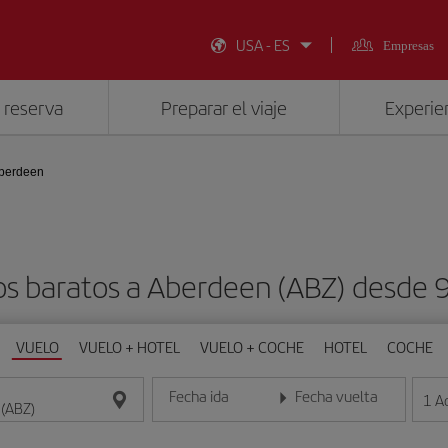
USA - ES
Empresas
 reserva
Preparar el viaje
Experien
berdeen
os baratos a Aberdeen (ABZ) desde 
VUELO
VUELO + HOTEL
VUELO + COCHE
HOTEL
COCHE
Fecha ida
Fecha vuelta
1
A
Introduce la fecha en formato día/mes/año
Introduce la fecha en format