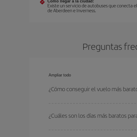
Cómo llegar a la ciudad:
Existe un servicio de autobuses que conecta e
de Aberdeen e Inverness.
Preguntas fre
Ampliar todo
¿Cómo conseguir el vuelo más barat
Podrás ahorrar en tu billete de avión y conseguir
vuelta. Además, si no tienes decidido un destino c
¿Cuáles son los días más baratos par
Para saber qué días te saldrá más económico vol