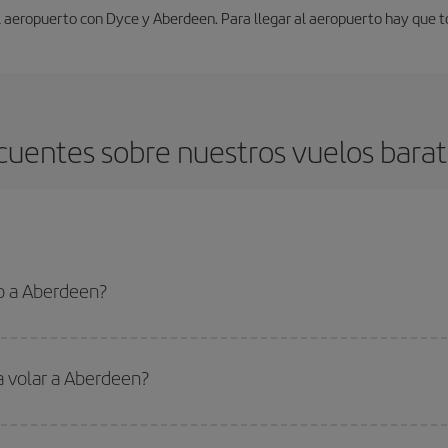
l aeropuerto con Dyce y Aberdeen. Para llegar al aeropuerto hay que t
cuentes sobre nuestros vuelos bara
o a Aberdeen?
 el vuelo más barato si evitas temporadas altas, compras con antelación y pued
oncreto para tu viaje, mira nuestras ofertas y déjate inspirar: seguro que en
a volar a Aberdeen?
ar, solo tienes que empezar una consulta en nuestro
buscador de vuelos ba