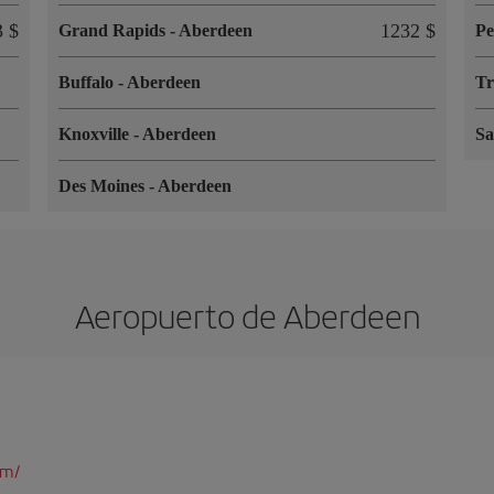
3 $
1232 $
Grand Rapids
-
Aberdeen
Pe
Buffalo
-
Aberdeen
Tr
Knoxville
-
Aberdeen
Sa
Des Moines
-
Aberdeen
Aeropuerto de Aberdeen
om/