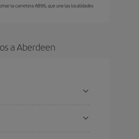
omar la carretera AB96, que une las localidades
tos a Aberdeen
es ser flexible con las fechas y horarios de ida y
cuentras el vuelo más barato.
ratos
. Dinos desde dónde vuelas, a dónde