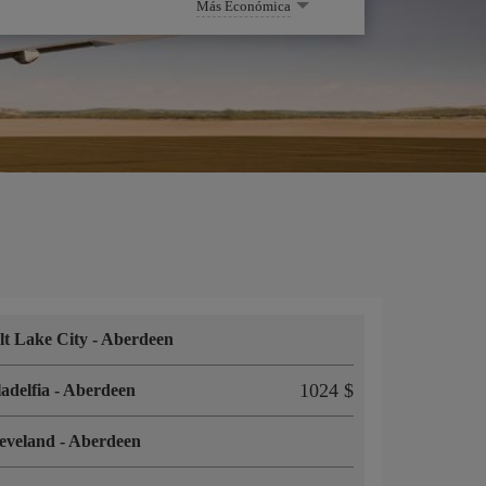
Más Económica
lt Lake City
-
Aberdeen
1024 $
ladelfia
-
Aberdeen
eveland
-
Aberdeen