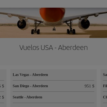
Vuelos USA - Aberdeen
Las Vegas
-
Aberdeen
Sa
6 $
951 $
San Diego
-
Aberdeen
Fi
2 $
Seattle
-
Aberdeen
Cl