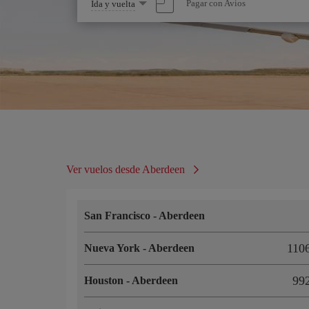
Seleccione
Pagar con Avios
Ida y vuelta
una
opción
Ver vuelos desde Aberdeen
San Francisco
-
Aberdeen
110
Nueva York
-
Aberdeen
99
Houston
-
Aberdeen