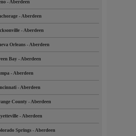
eno
-
Aberdeen
nchorage
-
Aberdeen
cksonville
-
Aberdeen
eva Orleans
-
Aberdeen
reen Bay
-
Aberdeen
ampa
-
Aberdeen
ncinnati
-
Aberdeen
range County
-
Aberdeen
yetteville
-
Aberdeen
lorado Springs
-
Aberdeen