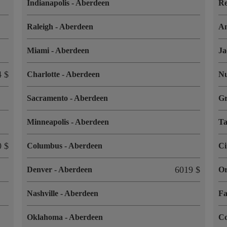
Indianapolis
-
Aberdeen
R
Raleigh
-
Aberdeen
A
Miami
-
Aberdeen
Ja
4 $
Charlotte
-
Aberdeen
Nu
Sacramento
-
Aberdeen
G
Minneapolis
-
Aberdeen
T
0 $
Columbus
-
Aberdeen
Ci
6019 $
Denver
-
Aberdeen
O
Nashville
-
Aberdeen
Fa
Oklahoma
-
Aberdeen
Co