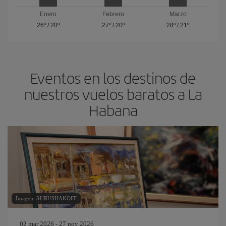
Enero
Febrero
Marzo
26º
/
20º
27º
/
20º
28º
/
21º
Eventos en los destinos de
nuestros vuelos baratos a La
Habana
Imagen: AURUSHAKOFF
02 mar 2026 - 27 nov 2026