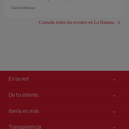
Galería Habana
Consulta todos los eventos en La Habana
En la red
De tu interés
Tu seguridad es lo primero
Iberia es más
Accesibilidad
Noticias y Novedades
Compromiso de servicio
Transparencia