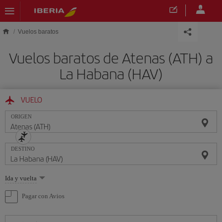
Saltar al contenido principal
Vuelos baratos
Vuelos baratos de Atenas (ATH) a
La Habana (HAV)
VUELO
ORIGEN
DESTINO
Seleccione
Ida y vuelta
una
opción
Pagar con Avios