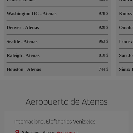
Washington DC
-
Atenas
Knoxvi
978 $
Denver
-
Atenas
Omah
920 $
Seattle
-
Atenas
Louisv
963 $
Raleigh
-
Atenas
San J
810 $
Houston
-
Atenas
Sioux 
744 $
Aeropuerto de Atenas
Internacional Eleftherios Venizelos
Situación:
Atenas
Ver en mapa