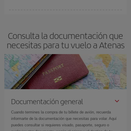
vayan agotando. Por eso, comprar con antelación es
fundamental
para conseguir
vuelos baratos a Atenas.
En Iberia, tenemos distintas tarifas para garantizarte el mejor
precio según tus necesidades de viaje. La tarifa básica, te
asegura el vuelo más barato.
Consulta la documentación que
necesitas para tu vuelo a Atenas
Documentación general
Cuando termines la compra de tu billete de avión, recuerda
informarte de la documentación que necesitas para volar. Aquí
puedes consultar si requieres visado, pasaporte, seguro o