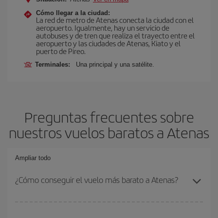
Cómo llegar a la ciudad:
La red de metro de Atenas conecta la ciudad con el
aeropuerto. Igualmente, hay un servicio de
autobuses y de tren que realiza el trayecto entre el
aeropuerto y las ciudades de Atenas, Kiato y el
puerto de Pireo.
Terminales:
Una principal y una satélite.
Preguntas frecuentes sobre
nuestros vuelos baratos a Atenas
Ampliar todo
¿Cómo conseguir el vuelo más barato a Atenas?
Podrás ahorrar en tu billete de avión y conseguir el vuelo más
barato si evitas temporadas altas, compras con antelación y