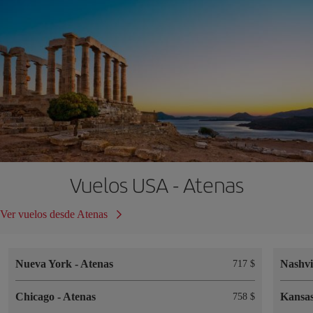
Vuelos USA - Atenas
Ver vuelos desde Atenas
Nueva York
-
Atenas
Nashvi
717 $
Chicago
-
Atenas
Kansa
758 $