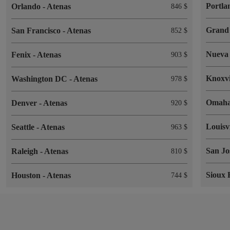
Portl
Orlando
-
Atenas
846 $
Grand
San Francisco
-
Atenas
852 $
Nueva
Fenix
-
Atenas
903 $
Knoxvi
Washington DC
-
Atenas
978 $
Omah
Denver
-
Atenas
920 $
Louisv
Seattle
-
Atenas
963 $
San J
Raleigh
-
Atenas
810 $
Sioux 
Houston
-
Atenas
744 $