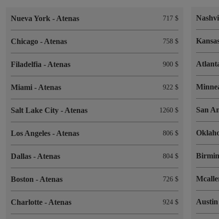
Nashvi
Nueva York
-
Atenas
717 $
Kansa
Chicago
-
Atenas
758 $
Atlan
Filadelfia
-
Atenas
900 $
Minne
Miami
-
Atenas
922 $
San A
Salt Lake City
-
Atenas
1260 $
Okla
Los Angeles
-
Atenas
806 $
Birmi
Dallas
-
Atenas
804 $
Mcalle
Boston
-
Atenas
726 $
Austi
Charlotte
-
Atenas
924 $