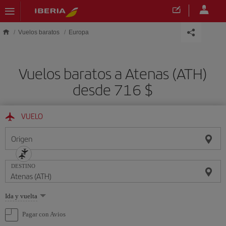
Saltar al contenido principal
Vuelos baratos
Europa
Vuelos baratos a Atenas (ATH)
desde 716 $
VUELO
Origen
DESTINO
Seleccione
Ida y vuelta
una
opción
Pagar con Avios