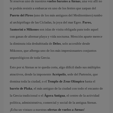
Si reservas uno de nuestros
vuelos baratos a Atenas
, una vez allí no
te podrás resistir a embarcar en uno de los ferries que zarpan del
Puerto del Pireo
(uno de los más antiguos del Mediterráneo) rumbo
al archipiélago de las Cícladas, la joya del mar Egeo.
Paros,
Santorini o Míkonos
son islas de visita obligada para todo aquel
con ganas de alternar playa y vida nocturna. Mención aparte merece
la diminuta isla deshabitada de
Delos
, solo accesible desde
Mikonos, que alberga uno de los más impresionantes conjuntos
arqueológicos de toda Grecia.
Esto por si Atenas se te queda corta, algo difícil dado sus múltiples
atractivos, desde la imponente
Acrópolis
, sede del Partenón, que
domina toda la ciudad, o el
Templo de Zeus Olímpico
hasta el
barrio de Plaka
, el más antiguo de la ciudad con todo el encanto de
la Grecia tradicional o el
Ágora Antigua
, el centro de la actividad
política, administrativa, comercial y social de la antigua Atenas.
¡Echa un vistazo a nuestras
ofertas de vuelos a Atenas
!