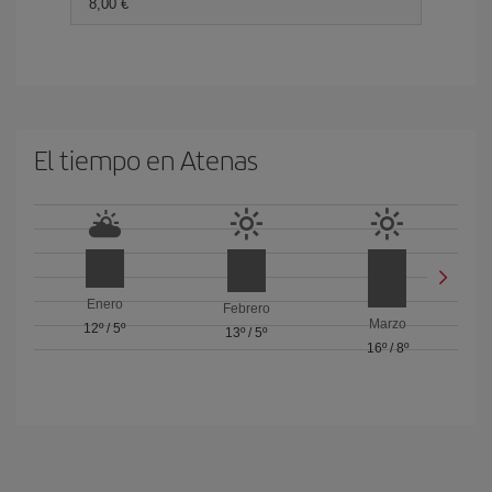
8,00 €
El tiempo en Atenas
Enero
Febrero
Marzo
12º
/
5º
13º
/
5º
16º
/
8º