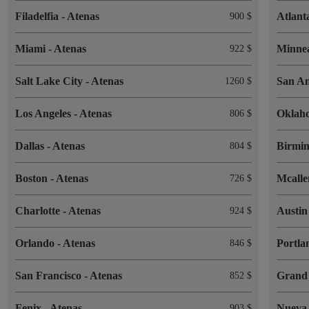
Filadelfia
-
Atenas
Atlan
900 $
Miami
-
Atenas
Minne
922 $
Salt Lake City
-
Atenas
San A
1260 $
Los Angeles
-
Atenas
Okla
806 $
Dallas
-
Atenas
Birmi
804 $
Boston
-
Atenas
Mcalle
726 $
Charlotte
-
Atenas
Austi
924 $
Orlando
-
Atenas
Portl
846 $
San Francisco
-
Atenas
Grand
852 $
Fenix
-
Atenas
Nueva
903 $