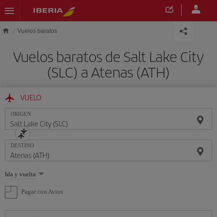
Saltar al contenido principal
Vuelos baratos
Vuelos baratos de Salt Lake City
(SLC) a Atenas (ATH)
VUELO
ORIGEN
DESTINO
Seleccione
Ida y vuelta
una
opción
Pagar con Avios