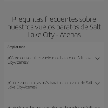
Preguntas frecuentes sobre
nuestros vuelos baratos de Salt
Lake City - Atenas
Ampliar todo
¿Cómo conseguir el vuelo más barato de Salt Lake
City-Atenas?
Podrás ahorrar en tu billete de avión de Salt Lake City-Atenas-
dest y conseguir el vuelo más barato si evitas temporadas altas,
¿Cuáles son los días más baratos para volar de Salt
Lake City-Atenas?
compras con antelación y puedes ser flexible con las fechas y
horarios de ida y vuelta.
Para saber qué días te saldrá más económico volar, solo tienes
que empezar una consulta en nuestro
buscador de vuelos
¿Cuándo son las mejores ofertas de vuelos de Salt