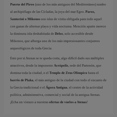
Puerto del Pireo
(uno de los más antiguos del Mediterráneo) rumbo
al archipiélago de las Cícladas, la joya del mar Egeo.
Paros,
Santorini o Míkonos
son islas de visita obligada para todo aquel
con ganas de alternar playa y vida nocturna. Mención aparte merece
la diminuta isla deshabitada de
Delos
, solo accesible desde
Mikonos, que alberga uno de los más impresionantes conjuntos
arqueológicos de toda Grecia.
Esto por si Atenas se te queda corta, algo difícil dado sus múltiples
atractivos, desde la imponente
Acrópolis
, sede del Partenón, que
domina toda la ciudad, o el
Templo de Zeus Olímpico
hasta el
barrio de Plaka
, el más antiguo de la ciudad con todo el encanto de
la Grecia tradicional o el
Ágora Antigua
, el centro de la actividad
política, administrativa, comercial y social de la antigua Atenas.
¡Echa un vistazo a nuestras
ofertas de vuelos a Atenas
!