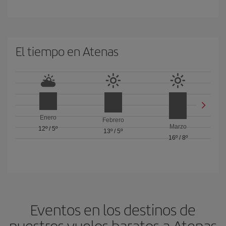
El tiempo en Atenas
Enero
Febrero
Marzo
12º
/
5º
13º
/
5º
16º
/
8º
Eventos en los destinos de
nuestros vuelos baratos a Atenas