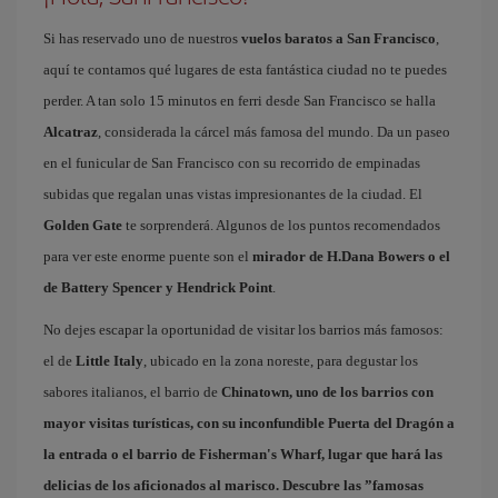
Si has reservado uno de nuestros
vuelos baratos a San Francisco
,
aquí te contamos qué lugares de esta fantástica ciudad no te puedes
perder. A tan solo 15 minutos en ferri desde San Francisco se halla
Alcatraz
, considerada la cárcel más famosa del mundo. Da un paseo
en el funicular de San Francisco con su recorrido de empinadas
subidas que regalan unas vistas impresionantes de la ciudad. El
Golden Gate
te sorprenderá. Algunos de los puntos recomendados
para ver este enorme puente son el
mirador de H.Dana Bowers o el
de Battery Spencer y Hendrick Point
.
No dejes escapar la oportunidad de visitar los barrios más famosos:
el de
Little Italy
, ubicado en la zona noreste, para degustar los
sabores italianos, el barrio de
Chinatown
, uno de los barrios con
mayor visitas turísticas, con su inconfundible Puerta del Dragón a
la entrada o el barrio de
Fisherman's Wharf
, lugar que hará las
delicias de los aficionados al marisco. Descubre las ”famosas