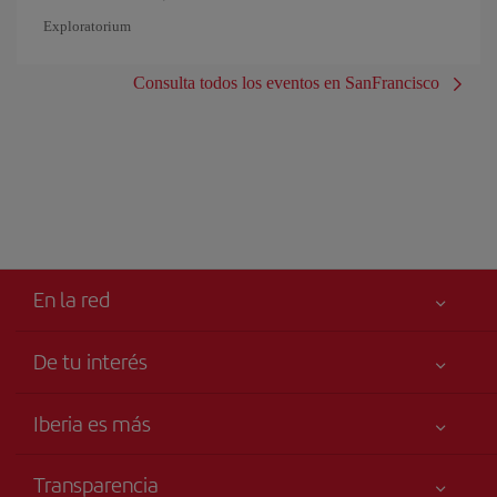
Exploratorium
Consulta todos los eventos en SanFrancisco
En la red
De tu interés
Tu seguridad es lo primero
Iberia es más
Accesibilidad
Noticias y Novedades
Compromiso de servicio
Transparencia