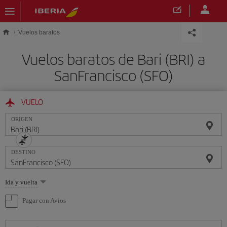
Saltar al contenido principal
Vuelos baratos
Vuelos baratos de Bari (BRI) a
SanFrancisco (SFO)
VUELO
ORIGEN
DESTINO
Seleccione
Ida y vuelta
una
opción
Pagar con Avios