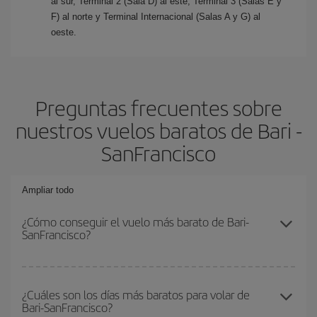
al sur, Terminal 2 (Sala D) al este, Terminal 3 (Salas E y
F) al norte y Terminal Internacional (Salas A y G) al
oeste.
Preguntas frecuentes sobre
nuestros vuelos baratos de Bari -
SanFrancisco
Ampliar todo
¿Cómo conseguir el vuelo más barato de Bari-
SanFrancisco?
Podrás ahorrar en tu billete de avión de Bari-SanFrancisco-dest y
conseguir el vuelo más barato si evitas temporadas altas,
¿Cuáles son los días más baratos para volar de
Bari-SanFrancisco?
compras con antelación y puedes ser flexible con las fechas y