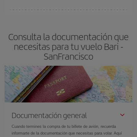
vayan agotando. Por eso, comprar con antelación es
fundamental
para conseguir
vuelos baratos a Bari-
En Iberia, tenemos distintas tarifas para garantizarte el mejor
SanFrancisco-dest
.
precio según tus necesidades de viaje. La tarifa básica, te
asegura el vuelo más barato.
Consulta la documentación que
necesitas para tu vuelo Bari -
SanFrancisco
Documentación general
Cuando termines la compra de tu billete de avión, recuerda
informarte de la documentación que necesitas para volar. Aquí