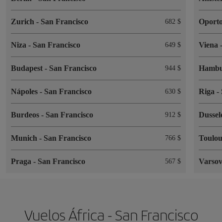
Zurich
-
San Francisco
Oport
682 $
Niza
-
San Francisco
Viena
649 $
Budapest
-
San Francisco
Hamb
944 $
Nápoles
-
San Francisco
Riga
-
630 $
Burdeos
-
San Francisco
Dussel
912 $
Munich
-
San Francisco
Toulo
766 $
Praga
-
San Francisco
Varso
567 $
Vuelos África - San Francisco