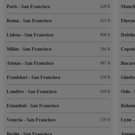
París
-
San Francisco
Manch
628 $
Roma
-
San Francisco
Floren
625 $
Lisboa
-
San Francisco
Dublí
800 $
Milán
-
San Francisco
Copen
564 $
Atenas
-
San Francisco
Bucar
967 $
Frankfurt
-
San Francisco
Gineb
659 $
Londres
-
San Francisco
Oslo
-
610 $
Estambul
-
San Francisco
Bolon
Venecia
-
San Francisco
Lyón
570 $
Berlín
-
San Francisco
Amste