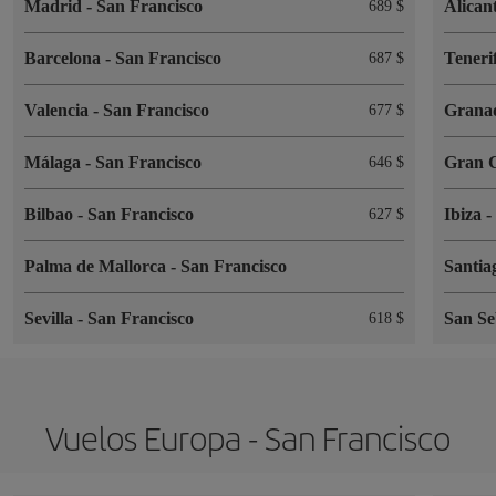
Madrid
-
San Francisco
Alican
689 $
Barcelona
-
San Francisco
Teneri
687 $
Valencia
-
San Francisco
Grana
677 $
Málaga
-
San Francisco
Gran 
646 $
Bilbao
-
San Francisco
Ibiza
627 $
Palma de Mallorca
-
San Francisco
Santia
Sevilla
-
San Francisco
San Se
618 $
Vuelos Europa - San Francisco