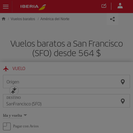
Saltar al contenido principal
Vuelos baratos
América del Norte
Vuelos baratos a San Francisco
(SFO) desde 564 $
VUELO
Origen
DESTINO
Seleccione
Ida y vuelta
una
opción
Pagar con Avios