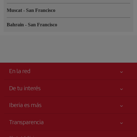
Muscat
-
San Francisco
Bahrain
-
San Francisco
En la red
De tu interés
Tu seguridad es lo primero
Iberia es más
Accesibilidad
Noticias y Novedades
Compromiso de servicio
Transparencia
Grupo Iberia
Publicidad
Información Legal
Accionistas e Inversores
Mapa del sitio