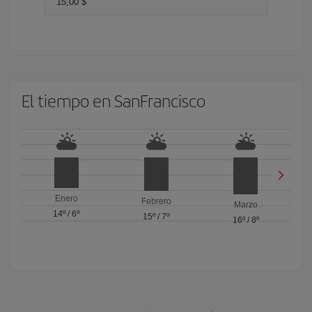
15,00 $
El tiempo en SanFrancisco
Enero
Febrero
Marzo
14º
/
6º
15º
/
7º
16º
/
8º