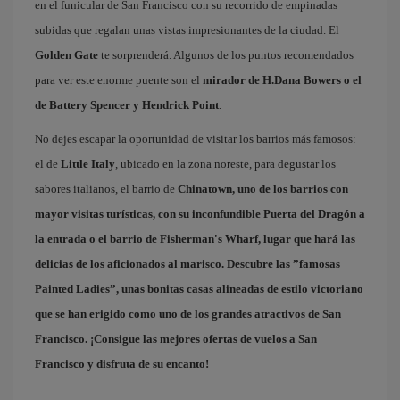
en el funicular de San Francisco con su recorrido de empinadas
subidas que regalan unas vistas impresionantes de la ciudad. El
Golden Gate
te sorprenderá. Algunos de los puntos recomendados
para ver este enorme puente son el
mirador de H.Dana Bowers o el
de Battery Spencer y Hendrick Point
.
No dejes escapar la oportunidad de visitar los barrios más famosos:
el de
Little Italy
, ubicado en la zona noreste, para degustar los
sabores italianos, el barrio de
Chinatown
, uno de los barrios con
mayor visitas turísticas, con su inconfundible Puerta del Dragón a
la entrada o el barrio de
Fisherman's Wharf
, lugar que hará las
delicias de los aficionados al marisco. Descubre las ”famosas
Painted Ladies
”, unas bonitas casas alineadas de estilo victoriano
que se han erigido como uno de los grandes atractivos de San
Francisco. ¡Consigue las mejores
ofertas de vuelos a San
Francisco
y disfruta de su encanto!