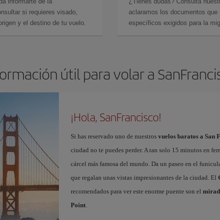
da informarte de la
¿Tienes dudas? Consulta nues
sultar si requieres visado,
aclaramos los documentos que ne
rigen y el destino de tu vuelo.
específicos exigidos para la mi
formación útil para volar a SanFranci
¡Hola, SanFrancisco!
Si has reservado uno de nuestros
vuelos baratos a San 
ciudad no te puedes perder. A tan solo 15 minutos en fer
cárcel más famosa del mundo. Da un paseo en el funicul
que regalan unas vistas impresionantes de la ciudad. El
recomendados para ver este enorme puente son el
mirad
Point
.