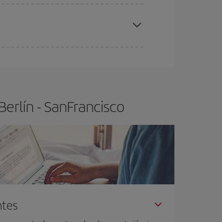
elo y de que las tarifas más baratas (turista)
rlín-SanFrancisco-dest
.
ra el vuelo más barato.
erlín - SanFrancisco
ntes