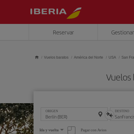
Saltar al contenido principal
Reservar
Gestionar
Vuelos baratos
América del Norte
USA
San Fra
Vuelos 
ORIGEN
DESTINO
Seleccione
Pagar con Avios
Ida y vuelta