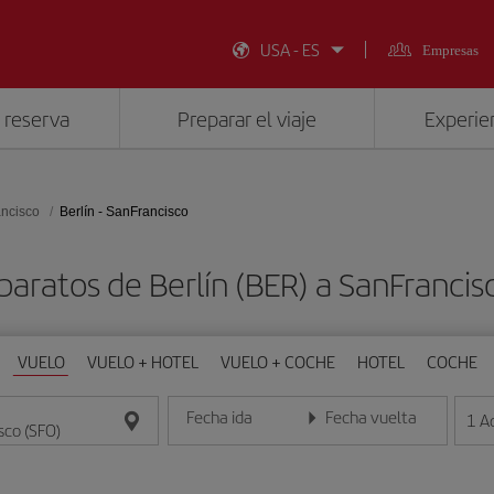
USA - ES
Empresas
 reserva
Preparar el viaje
Experien
ncisco
Berlín - SanFrancisco
baratos de Berlín (BER) a SanFrancis
VUELO
VUELO + HOTEL
VUELO + COCHE
HOTEL
COCHE
Fecha ida
Fecha vuelta
1
A
Introduce la fecha en formato día/mes/año
Introduce la fecha en format