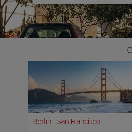
una
opción
O
Berlín
-
San Francisco