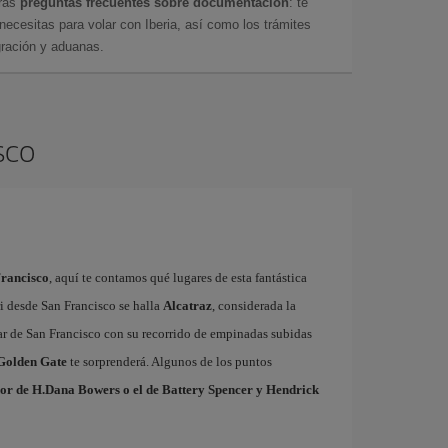
tras
preguntas frecuentes sobre documentación
: te
cesitas para volar con Iberia, así como los trámites
gración y aduanas.
sco
Francisco
, aquí te contamos qué lugares de esta fantástica
ri desde San Francisco se halla
Alcatraz
, considerada la
ar de San Francisco con su recorrido de empinadas subidas
Golden Gate
te sorprenderá. Algunos de los puntos
or de H.Dana Bowers o el de Battery Spencer y Hendrick