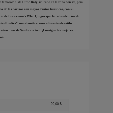
ás famosos: el de
Little Italy
, ubicado en la zona noreste, para
uno de los barrios con mayor visitas turísticas, con su
rio de
Fisherman's Wharf
, lugar que hará las delicias de
nted Ladies
”, unas bonitas casas alineadas de estilo
 atractivos de San Francisco. ¡Consigue las mejores
nto!
20,00 $