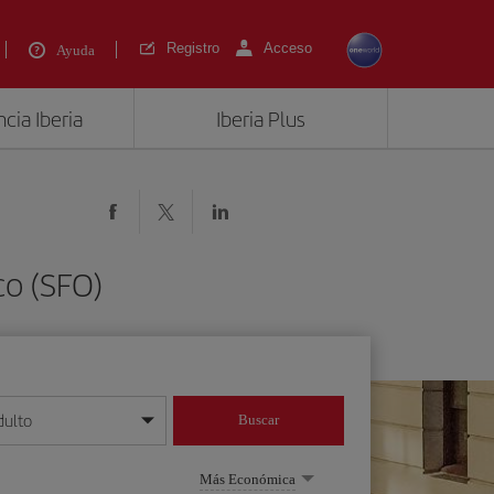
Registro
Acceso
Ayuda
cia Iberia
Iberia Plus
co (SFO)
dulto
Buscar
o día/mes/año
Más Económica