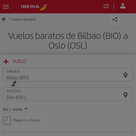
Saltar al contenido principal
Vuelos baratos
Vuelos baratos de Bilbao (BIO) a
Oslo (OSL)
VUELO
ORIGEN
DESTINO
Seleccione
Ida y vuelta
una
opción
Pagar con Avios