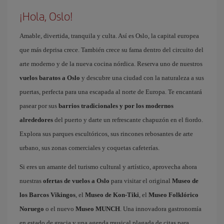
¡Hola, Oslo!
Amable, divertida, tranquila y culta. Así es Oslo, la capital europea
que más deprisa crece. También crece su fama dentro del circuito del
arte moderno y de la nueva cocina nórdica. Reserva uno de nuestros
vuelos baratos a Oslo
y descubre una ciudad con la naturaleza a sus
puertas, perfecta para una escapada al norte de Europa. Te encantará
pasear por sus
barrios tradicionales y por los modernos
alrededores
del puerto y darte un refrescante chapuzón en el fiordo.
Explora sus parques escultóricos, sus rincones rebosantes de arte
urbano, sus zonas comerciales y coquetas cafeterías.
Si eres un amante del turismo cultural y artístico, aprovecha ahora
nuestras
ofertas de vuelos a Oslo
para visitar el original
Museo de
los Barcos Vikingos
, el
Museo de Kon-Tiki
, el
Museo Folklórico
Noruego
o el nuevo
Museo MUNCH
. Una innovadora gastronomía
en estado de gracia y una agenda musical plagada de citas para