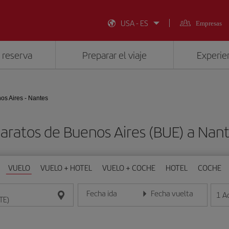
USA - ES
Empresas
 reserva
Preparar el viaje
Experien
os Aires - Nantes
aratos de Buenos Aires (BUE) a Nan
VUELO
VUELO + HOTEL
VUELO + COCHE
HOTEL
COCHE
Fecha ida
Fecha vuelta
1
A
Introduce la fecha en formato día/mes/año
Introduce la fecha en format