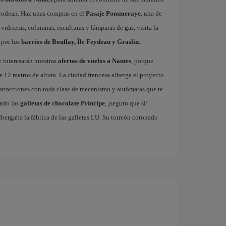
o rodean. Haz unas compras en el
Pasaje Pommeraye
, una de
vidrieras, columnas, esculturas y lámparas de gas, visita la
 por los
barrios de Bouffay, Île Feydeau y Graslin
.
e interesarán nuestras
ofertas de vuelos a Nantes
, porque
e 12 metros de altura. La ciudad francesa alberga el proyecto
 atracciones con toda clase de mecanismo y autómatas que te
bado las
galletas de chocolate Príncipe
, ¡seguro que sí!
albergaba la fábrica de las galletas LU. Su torreón coronado