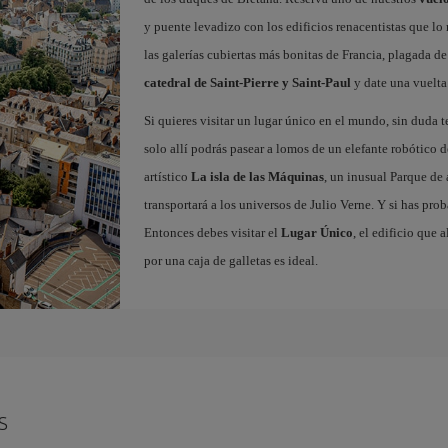
y puente levadizo con los edificios renacentistas que l
las galerías cubiertas más bonitas de Francia, plagada de 
catedral de Saint-Pierre y Saint-Paul
y date una vuelta
Si quieres visitar un lugar único en el mundo, sin duda t
solo allí podrás pasear a lomos de un elefante robótico d
artístico
La isla de las Máquinas
, un inusual Parque de
transportará a los universos de Julio Verne. Y si has pro
Entonces debes visitar el
Lugar Único
, el edificio que 
por una caja de galletas es ideal.
s