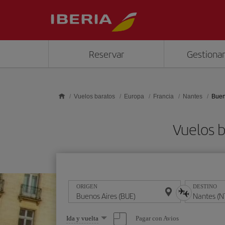
Saltar al contenido principal
Reservar
Gestionar
Vuelos baratos
Europa
Francia
Nantes
Buen
Vuelos b
ORIGEN
DESTINO
Seleccione
Pagar con Avios
Ida y vuelta