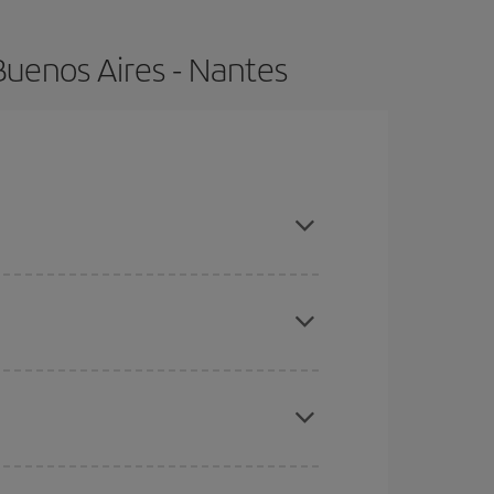
Buenos Aires - Nantes
 compras con antelación y puedes ser flexible con
ratos
. Dinos desde dónde vuelas, a dónde
ra días cercanos
, tanto de ida como de vuelta,
gunos
horarios
puede que te hagan ahorrar aún
eral las Navidades, la Semana Santa y los