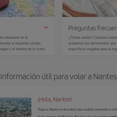
Preguntas frecue
da informarte de la
¿Tienes dudas? Consulta nues
sultar si requieres visado,
aclaramos los documentos que ne
rigen y el destino de tu vuelo.
específicos exigidos para la mi
Información útil para volar a Nantes
¡Hola, Nantes!
Viajar a Nantes es descubrir una ciudad construida a oril
de los duques de Bretaña. Reserva uno de nuestros
vuelo