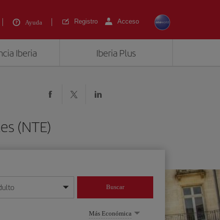
Registro
Acceso
Ayuda
cia Iberia
Iberia Plus
tes (NTE)
dulto
Buscar
o día/mes/año
Más Económica