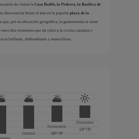
ocasión de visitar la
Casa Batlló, la Pedrera, la Basílica de
es desconectar frente al mar en la popular
playa de la
ta que, por su ubicación geográfica, la gastronomía se nutre
 estos dos elementos que da valor a la cocina catalana y
na es brillante, rimbombante y maravillosa.
Diciembre
Noviembre
13º
/
5º
Octubre
16º
/
9º
iembre