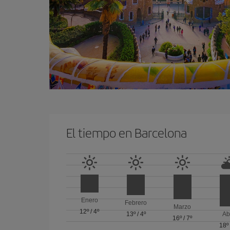
El tiempo en Barcelona
Enero
Febrero
Marzo
12º
/
4º
13º
/
4º
Ab
16º
/
7º
18º