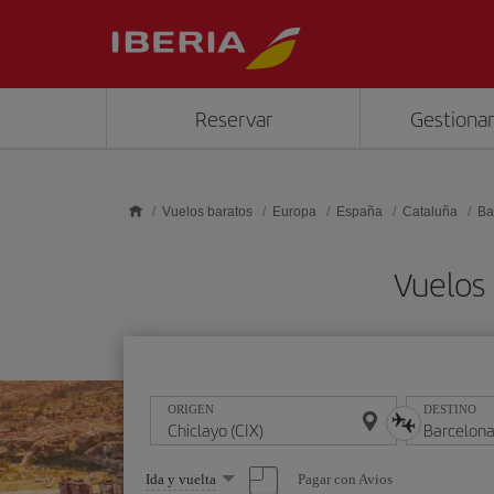
Saltar al contenido principal
Reservar
Gestionar
Vuelos baratos
Europa
España
Cataluña
Ba
Vuelos 
ORIGEN
DESTINO
Seleccione
Pagar con Avios
Ida y vuelta