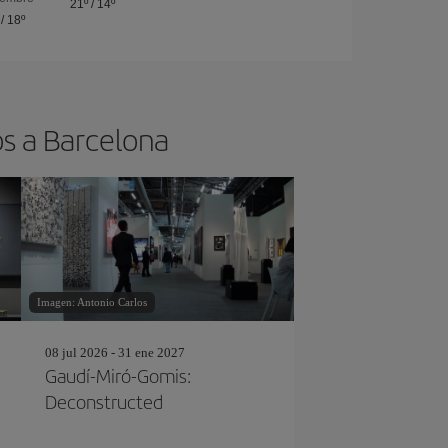
21º
/
14º
/
18º
os a Barcelona
Imagen: Antonio Carlos
08 jul 2026 - 31 ene 2027
Gaudí-Miró-Gomis:
Deconstructed