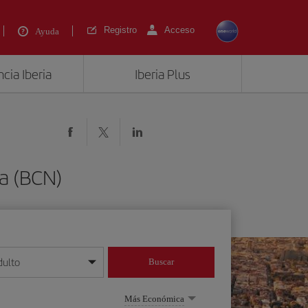
Registro
Acceso
Ayuda
cia Iberia
Iberia Plus
na (BCN)
dulto
Buscar
o día/mes/año
Más Económica