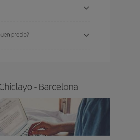
iclayo-Barcelona-dest
.
ra el vuelo más barato.
buen precio?
ser flexible.
Lo normal es que
cuanto antes
 poco abiertos, podrás
elegir el precio más
Chiclayo - Barcelona