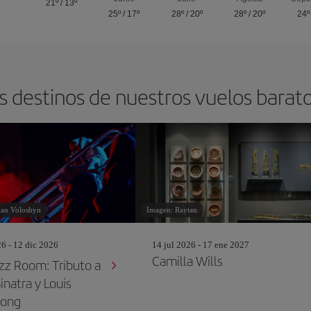
21º
/
13º
25º
/
17º
28º
/
20º
28º
/
20º
24º
s destinos de nuestros vuelos barat
an Voloshyn
Imagen: Raytan
26 - 12 dic 2026
14 jul 2026 - 17 ene 2027
Camilla Wills
zz Room: Tributo a
inatra y Louis
rong