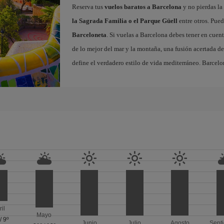
Reserva tus
vuelos baratos a Barcelona
y no pierdas la 
la Sagrada Familia o el Parque Güell
entre otros. Pued
Barceloneta
. Si vuelas a Barcelona debes tener en cuen
de lo mejor del mar y la montaña, una fusión acertada de
define el verdadero estilo de vida mediterráneo. Barcelo
ril
Mayo
/
9º
Junio
Julio
Agosto
Sept