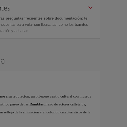
ntes
tras
preguntas frecuentes sobre documentación
: te
cesitas para volar con Iberia, así como los trámites
gración y aduanas.
na
onor a su reputación, un próspero centro cultural con museos
éntrico paseo de las
Ramblas
, lleno de actores callejeros,
 un reflejo de la animación y el colorido característicos de la