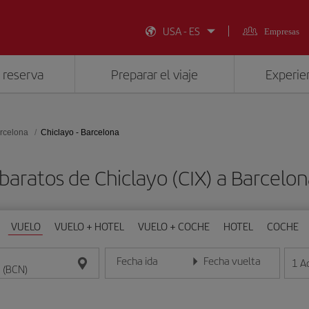
USA - ES
Empresas
 reserva
Preparar el viaje
Experien
rcelona
Chiclayo - Barcelona
baratos de Chiclayo (CIX) a Barcelo
VUELO
VUELO + HOTEL
VUELO + COCHE
HOTEL
COCHE
Fecha ida
Fecha vuelta
1
A
Introduce la fecha en formato día/mes/año
Introduce la fecha en format