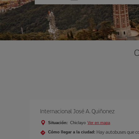
una
opción
O
Internacional José A. Quiñonez
Situación:
Chiclayo
Ver en mapa
Hay autobuses que co
Cómo llegar a la ciudad: