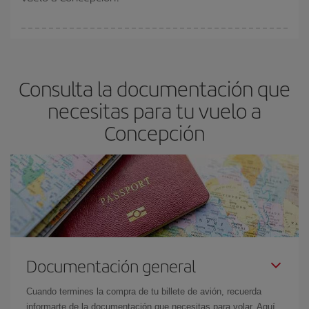
vayan agotando. Por eso, comprar con antelación es
fundamental
para conseguir
vuelos baratos a Concepción.
En Iberia, tenemos distintas tarifas para garantizarte el mejor
precio según tus necesidades de viaje. La tarifa básica, te
asegura el vuelo más barato.
Consulta la documentación que
necesitas para tu vuelo a
Concepción
Documentación general
Cuando termines la compra de tu billete de avión, recuerda
informarte de la documentación que necesitas para volar. Aquí