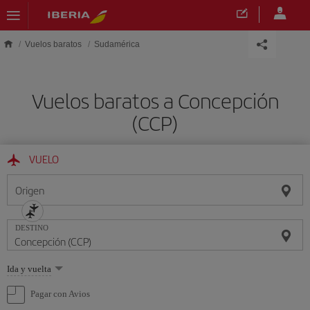
Saltar al contenido principal
Vuelos baratos
Sudamérica
Vuelos baratos a Concepción
(CCP)
VUELO
Origen
DESTINO
Seleccione
Ida y vuelta
una
opción
Pagar con Avios