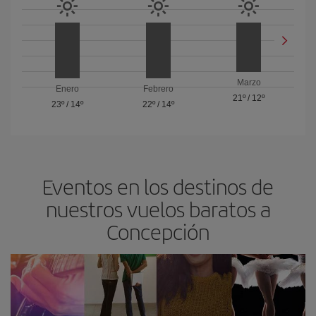
Marzo
Enero
Febrero
21º
/
12º
23º
/
14º
22º
/
14º
Eventos en los destinos de
nuestros vuelos baratos a
Concepción