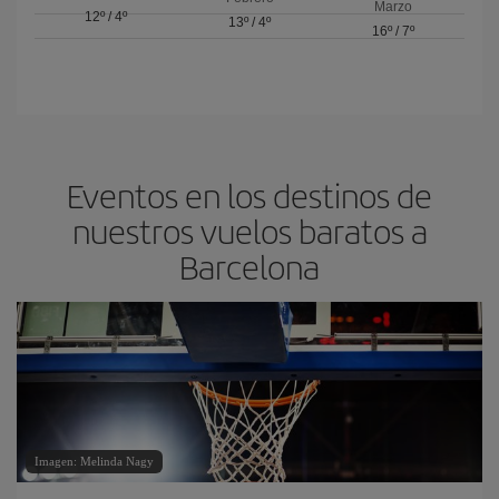
Marzo
12º
/
4º
13º
/
4º
16º
/
7º
Eventos en los destinos de
nuestros vuelos baratos a
Barcelona
Imagen: Melinda Nagy