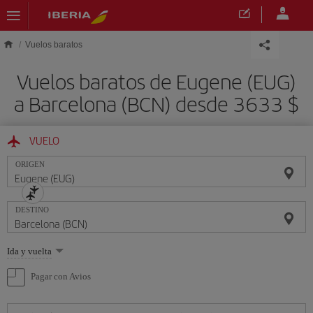
Saltar al contenido principal
Vuelos baratos
Vuelos baratos de Eugene (EUG)
a Barcelona (BCN) desde 3633 $
VUELO
ORIGEN
DESTINO
Seleccione
Ida y vuelta
una
opción
Pagar con Avios