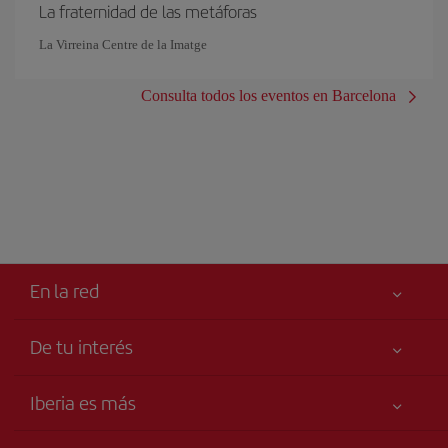
La fraternidad de las metáforas
La Virreina Centre de la Imatge
Consulta todos los eventos en Barcelona
En la red
De tu interés
Tu seguridad es lo primero
Iberia es más
Accesibilidad
Noticias y Novedades
Compromiso de servicio