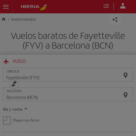
Saltar al contenido principal
Vuelos baratos
Vuelos baratos de Fayetteville
(FYV) a Barcelona (BCN)
VUELO
ORIGEN
DESTINO
Seleccione
Ida y vuelta
una
opción
Pagar con Avios