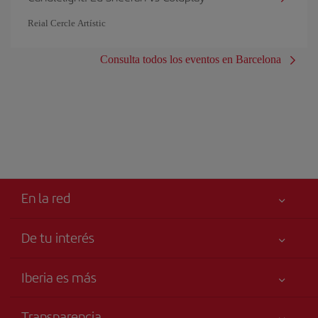
Reial Cercle Artístic
Consulta todos los eventos en Barcelona
En la red
De tu interés
Tu seguridad es lo primero
Iberia es más
Accesibilidad
Noticias y Novedades
Compromiso de servicio
Transparencia