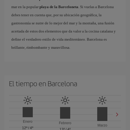
mar en la popular
playa de la Barceloneta
. Si vuelas a Barcelona
debes tener en cuenta que, por su ubicación geográfica, la
gastronomía se nutre de lo mejor del mar y la montaña, una fusión
acertada de estos dos elementos que da valor a la cocina catalana y
define el verdadero estilo de vida mediterráneo. Barcelona es
brillante, rimbombante y maravillosa.
El tiempo en Barcelona
Enero
Febrero
Marzo
12º
/
4º
13º
/
4º