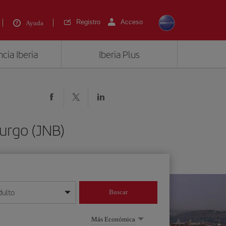
Registro
Acceso
Ayuda
cia Iberia
Iberia Plus
urgo (JNB)
dulto
Buscar
o día/mes/año
Más Económica