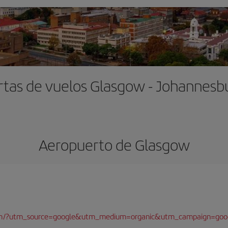
rtas de vuelos Glasgow - Johannesb
Aeropuerto de Glasgow
com/?utm_source=google&utm_medium=organic&utm_campaign=goo