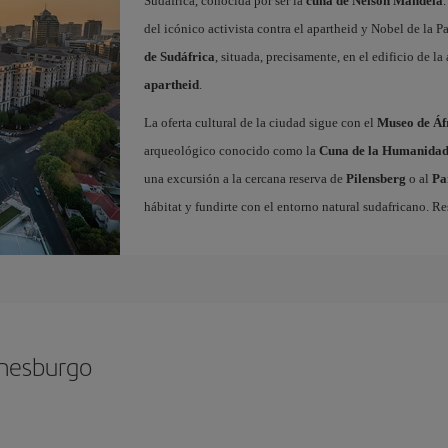
Sudáfrica, conocida por ser la
cuna de Nelson Mandela
del icónico activista contra el apartheid y Nobel de la P
de Sudáfrica
, situada, precisamente, en el edificio de 
apartheid
.
La oferta cultural de la ciudad sigue con el
Museo de Áf
arqueológico conocido como la
Cuna de la Humanida
una excursión a la cercana reserva de
Pilensberg
o al
Pa
hábitat y fundirte con el entorno natural sudafricano. R
nnesburgo