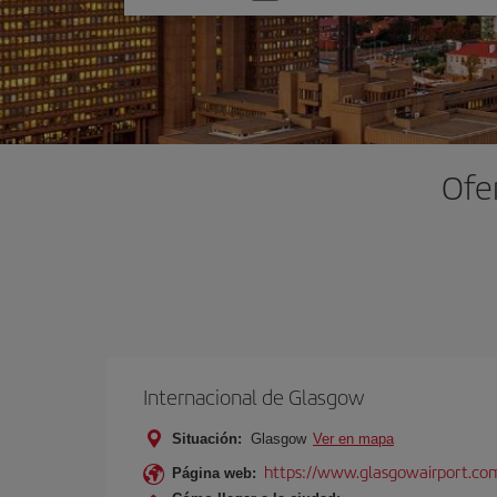
una
opción
Ofe
Internacional de Glasgow
Situación:
Glasgow
Ver en mapa
https://www.glasgowairport.
Página web: