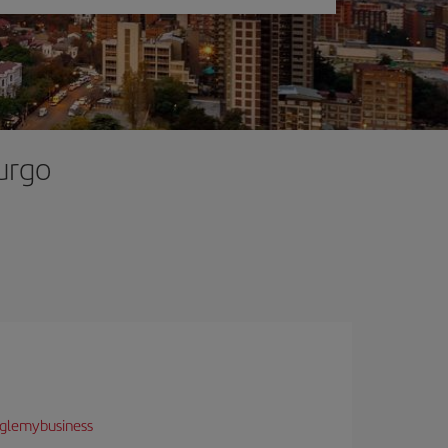
urgo
glemybusiness