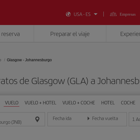
USA - ES
Empresas
 reserva
Preparar el viaje
Experien
o
Glasgow - Johannesburgo
ratos de Glasgow (GLA) a Johannesb
VUELO
VUELO + HOTEL
VUELO + COCHE
HOTEL
COCHE
Fecha ida
Fecha vuelta
1
A
Introduce la fecha en formato día/mes/año
Introduce la fecha en format