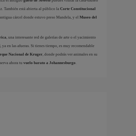
. En el antiguo
gueto de Soweto
puedes visitar la casa-museo
az. También está abierta al público la
Corte Constitucional
la antigua cárcel donde estuvo preso Mandela, y el
Museo del
rica
, una interesante red de galerías de arte o el yacimiento
d
, ya en las afueras. Si tienes tiempo, es muy recomendable
rque Nacional de Kruger
, donde podrás ver animales en su
eserva ahora tu
vuelo barato a Johannesburgo
.