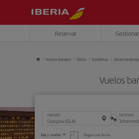
Saltar al contenido principal
Reservar
Gestionar
Vuelos baratos
África
Sudáfrica
Johannesburg
Vuelos ba
ORIGEN
DESTINO
Seleccione
Pagar con Avios
Ida y vuelta