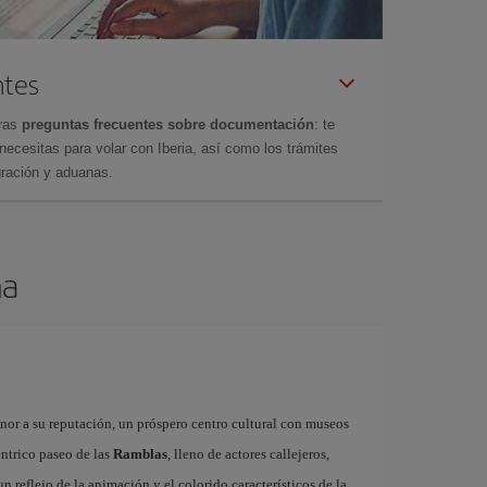
ntes
tras
preguntas frecuentes sobre documentación
: te
cesitas para volar con Iberia, así como los trámites
gración y aduanas.
na
onor a su reputación, un próspero centro cultural con museos
éntrico paseo de las
Ramblas
, lleno de actores callejeros,
 un reflejo de la animación y el colorido característicos de la