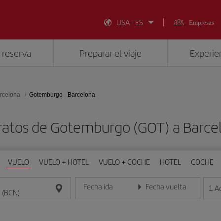
USA - ES
Empresas
 reserva
Preparar el viaje
Experien
rcelona
Gotemburgo - Barcelona
ratos de Gotemburgo (GOT) a Barce
VUELO
VUELO + HOTEL
VUELO + COCHE
HOTEL
COCHE
Fecha ida
Fecha vuelta
1
A
Introduce la fecha en formato día/mes/año
Introduce la fecha en format