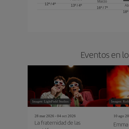
Marzo
12º
/
4º
13º
/
4º
Ab
16º
/
7º
18º
Eventos en lo
Imagen: LightField Studios
Imagen: Kof
28 mar 2026 - 04 oct 2026
10 ago 20
La fraternidad de las
Emma S