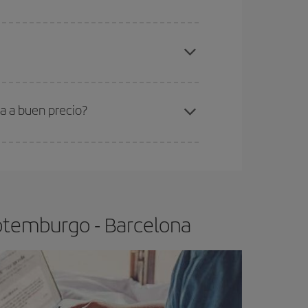
elo y de que las tarifas más baratas (turista)
otemburgo-Barcelona-dest
.
ra el vuelo más barato.
a a buen precio?
ser flexible.
Lo normal es que
cuanto antes
 poco abiertos, podrás
elegir el precio más
Gotemburgo - Barcelona