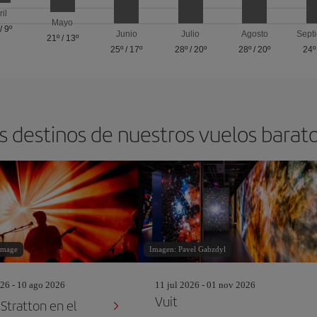
ril
Mayo
/
9º
Junio
Julio
Agosto
Sept
21º
/
13º
25º
/
17º
28º
/
20º
28º
/
20º
24º
s destinos de nuestros vuelos barat
image
Imagen: Pavel Gabzdyl
26 - 10 ago 2026
11 jul 2026 - 01 nov 2026
Vuit
tratton en el