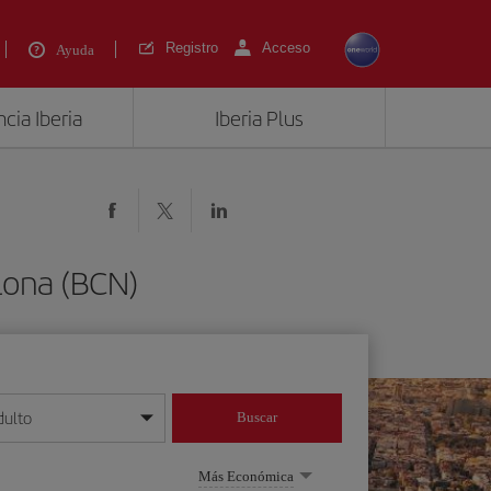
Registro
Acceso
Ayuda
cia Iberia
Iberia Plus
lona (BCN)
dulto
Buscar
o día/mes/año
Más Económica