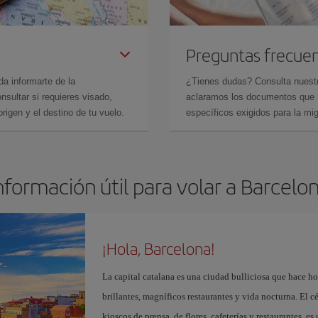
Preguntas frecue
da informarte de la
¿Tienes dudas? Consulta nues
sultar si requieres visado,
aclaramos los documentos que ne
rigen y el destino de tu vuelo.
específicos exigidos para la mi
nformación útil para volar a Barcelo
¡Hola, Barcelona!
La capital catalana es una ciudad bulliciosa que hace h
brillantes, magníficos restaurantes y vida nocturna. El c
kioscos de prensa, de flores, cafeterías y restaurantes, es