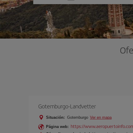
una
opción
Ofe
Gotemburgo-Landvetter
Situación:
Gotemburgo
Ver en mapa
https://www.aeropuertoinfo.co
Página web: