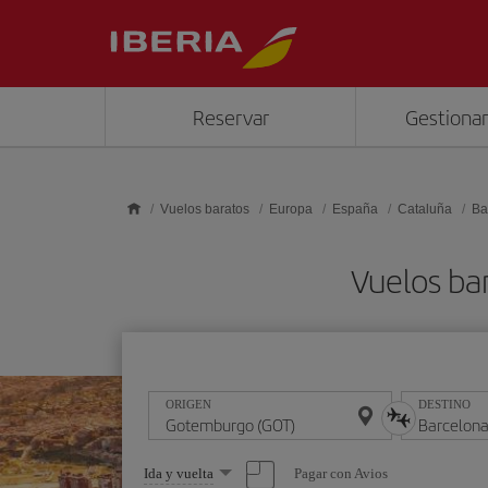
Saltar al contenido principal
Reservar
Gestionar
Vuelos baratos
Europa
España
Cataluña
Ba
Vuelos ba
ORIGEN
DESTINO
Seleccione
Pagar con Avios
Ida y vuelta