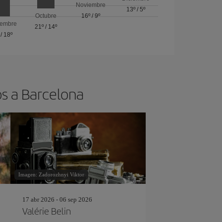
Noviembre
13º
/
5º
Octubre
16º
/
9º
iembre
21º
/
14º
/
18º
os a Barcelona
Imagen: Zadorozhnyi Viktor
17 abr 2026 - 06 sep 2026
Valérie Belin