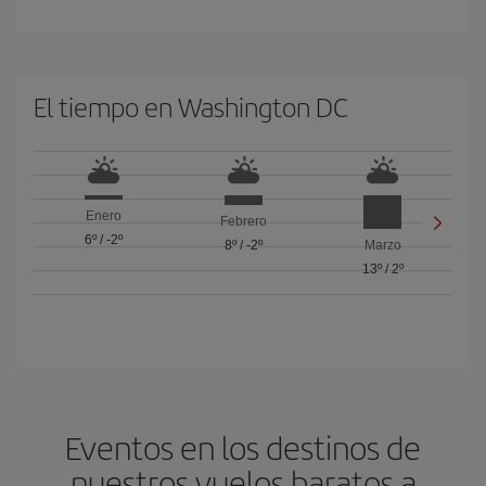
El tiempo en Washington DC
Enero
Febrero
6º
/
-2º
8º
/
-2º
Marzo
13º
/
2º
Eventos en los destinos de
nuestros vuelos baratos a