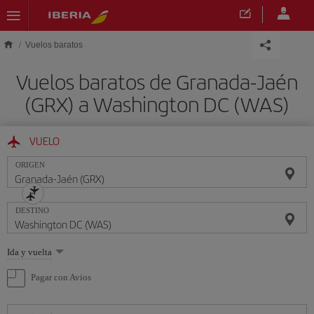
Saltar al contenido principal
Vuelos baratos
Vuelos baratos de Granada-Jaén
(GRX) a Washington DC (WAS)
VUELO
ORIGEN
DESTINO
Seleccione
Ida y vuelta
una
opción
Pagar con Avios