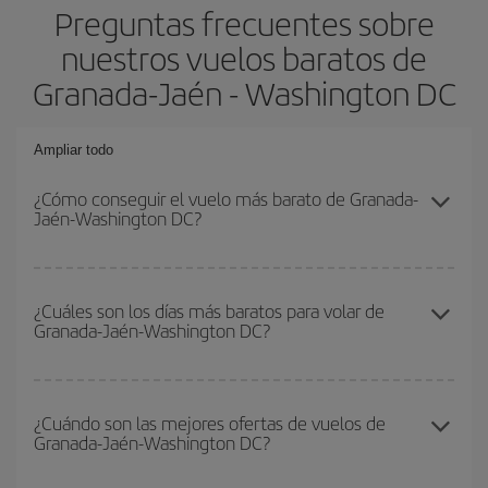
Preguntas frecuentes sobre
nuestros vuelos baratos de
Granada-Jaén - Washington DC
Ampliar todo
¿Cómo conseguir el vuelo más barato de Granada-
Jaén-Washington DC?
Podrás ahorrar en tu billete de avión de Granada-Jaén-Washington
DC-dest y conseguir el vuelo más barato si evitas temporadas
¿Cuáles son los días más baratos para volar de
Granada-Jaén-Washington DC?
altas, compras con antelación y puedes ser flexible con las
fechas y horarios de ida y vuelta.
Para saber qué días te saldrá más económico volar, solo tienes
que empezar una consulta en nuestro
buscador de vuelos
¿Cuándo son las mejores ofertas de vuelos de
Granada-Jaén-Washington DC?
baratos
. Dinos desde dónde vuelas, a dónde quieres ir y en qué
fechas habías pensado viajar. Te mostraremos los vuelos más
baratos, no solo
para tu consulta, sino para días cercanos
,