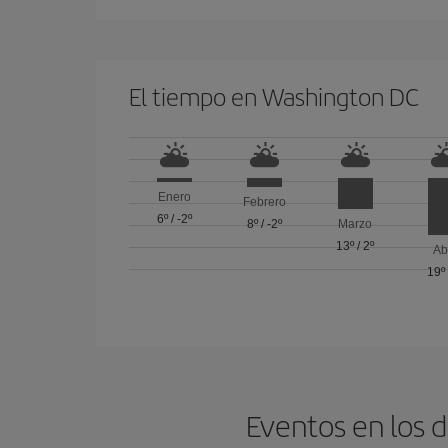
El tiempo en Washington DC
Enero
Febrero
6º
/
-2º
8º
/
-2º
Marzo
13º
/
2º
Ab
19º
Eventos en los 