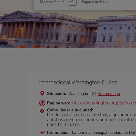
Seleccione
Pagar con Avios
Ida y vuelta
una
opción
Internacional Washington-Dulles
Situación:
Washington DC
Ver en mapa
https://washington.org/es/hom
Página web:
Cómo llegar a la ciudad:
Puedes optar por tomar un taxi, alquilar un coc
autobús que unen ciudad y aeropuerto: ruta 5A
unos 15 minutos.
Terminales:
La terminal principal bandera de Dull