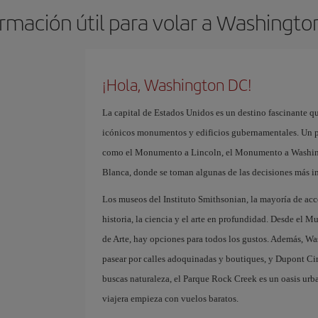
ormación útil para volar a Washingto
¡Hola, Washington DC!
La capital de Estados Unidos es un destino fascinante qu
icónicos monumentos y edificios gubernamentales. Un pa
como el Monumento a Lincoln, el Monumento a Washingt
Blanca, donde se toman algunas de las decisiones más 
Los museos del Instituto Smithsonian, la mayoría de acc
historia, la ciencia y el arte en profundidad. Desde el M
de Arte, hay opciones para todos los gustos. Además, 
pasear por calles adoquinadas y boutiques, y Dupont Circ
buscas naturaleza, el Parque Rock Creek es un oasis urba
viajera empieza con vuelos baratos.