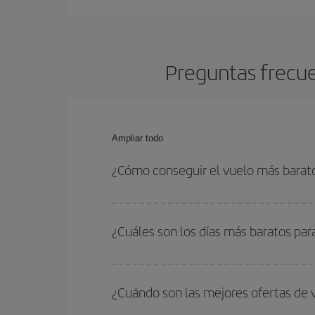
Preguntas frecue
Ampliar todo
¿Cómo conseguir el vuelo más barat
Podrás ahorrar en tu billete de avión y conseguir
vuelta. Además, si no tienes decidido un destino c
¿Cuáles son los días más baratos pa
Para saber qué días te saldrá más económico vol
quieres ir y en qué fechas habías pensado viajar
¿Cuándo son las mejores ofertas de
para que puedas encontrar la mejor oferta. Ademá