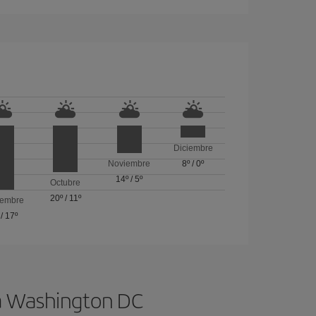
Diciembre
Noviembre
8º
/
0º
14º
/
5º
Octubre
20º
/
11º
iembre
/
17º
 a Washington DC