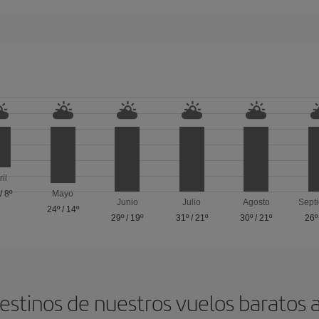
ril
/
8º
Mayo
Junio
Julio
Agosto
Sept
24º
/
14º
29º
/
19º
31º
/
21º
30º
/
21º
26º
destinos de nuestros vuelos baratos