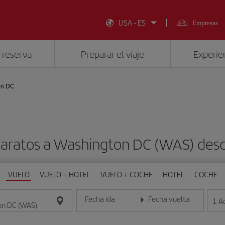
USA - ES
Empresas
 reserva
Preparar el viaje
Experien
on DC
baratos a Washington DC (WAS) des
VUELO
VUELO + HOTEL
VUELO + COCHE
HOTEL
COCHE
Fecha ida
Fecha vuelta
1
A
Introduce la fecha en formato día/mes/año
Introduce la fecha en format