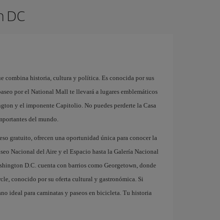
n DC
e combina historia, cultura y política. Es conocida por sus
seo por el National Mall te llevará a lugares emblemáticos
on y el imponente Capitolio. No puedes perderte la Casa
importantes del mundo.
eso gratuito, ofrecen una oportunidad única para conocer la
useo Nacional del Aire y el Espacio hasta la Galería Nacional
Washington D.C. cuenta con barrios como Georgetown, donde
le, conocido por su oferta cultural y gastronómica. Si
no ideal para caminatas y paseos en bicicleta. Tu historia