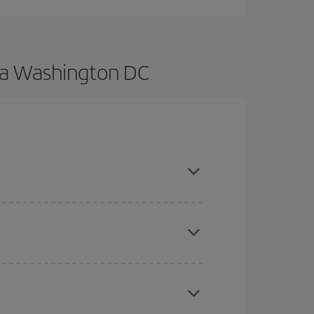
s a Washington DC
es ser flexible con las fechas y horarios de ida y
cuentras el vuelo más barato.
ratos
. Dinos desde dónde vuelas, a dónde
ra días cercanos
, tanto de ida como de vuelta,
gunos
horarios
puede que te hagan ahorrar aún