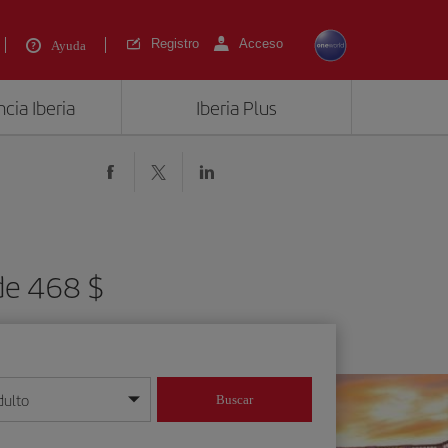
Registro
Acceso
Ayuda
cia Iberia
Iberia Plus
de 468 $
dulto
Buscar
o día/mes/año