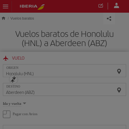
Saltar al contenido principal
Vuelos baratos
Vuelos baratos de Honolulu
(HNL) a Aberdeen (ABZ)
VUELO
ORIGEN
DESTINO
Seleccione
Ida y vuelta
una
opción
Pagar con Avios