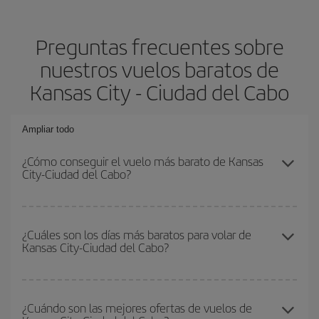
Preguntas frecuentes sobre
nuestros vuelos baratos de
Kansas City - Ciudad del Cabo
Ampliar todo
¿Cómo conseguir el vuelo más barato de Kansas
City-Ciudad del Cabo?
Podrás ahorrar en tu billete de avión de Kansas City-Ciudad del
Cabo-dest y conseguir el vuelo más barato si evitas temporadas
¿Cuáles son los días más baratos para volar de
Kansas City-Ciudad del Cabo?
altas, compras con antelación y puedes ser flexible con las
fechas y horarios de ida y vuelta.
Para saber qué días te saldrá más económico volar, solo tienes
que empezar una consulta en nuestro
buscador de vuelos
¿Cuándo son las mejores ofertas de vuelos de
baratos
. Dinos desde dónde vuelas, a dónde quieres ir y en qué