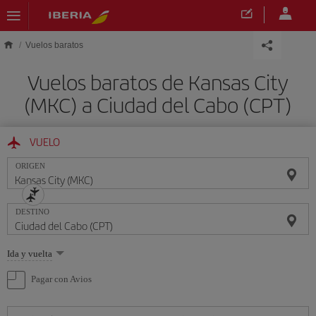
Saltar al contenido principal
Vuelos baratos
Vuelos baratos de Kansas City
(MKC) a Ciudad del Cabo (CPT)
VUELO
ORIGEN
DESTINO
Seleccione
Ida y vuelta
una
opción
Pagar con Avios